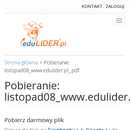
Przejdź
KONTAKT
ZALOGUJ
do
treści
Togg
navi
Strona główna
>
Pobieranie:
listopad08_www.edulider.pl_.pdf
Pobieranie:
listopad08_www.edulider.
Pobierz darmowy plik
Dołącz do Nas na
Facebooku
lub
Google +
i daj