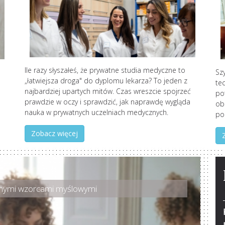
Ile razy słyszałeś, że prywatne studia medyczne to
Sz
„łatwiejsza droga" do dyplomu lekarza? To jeden z
te
najbardziej upartych mitów. Czas wreszcie spojrzeć
po
prawdzie w oczy i sprawdzić, jak naprawdę wygląda
ob
nauka w prywatnych uczelniach medycznych.
pol
Zobacz więcej
ywnymi wzorcami myślowymi
tecznych strategii