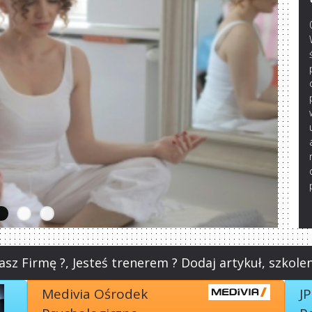
sz Firmę ?, Jesteś trenerem ? Dodaj artykuł, szkole
Medivia Ośrodek
J