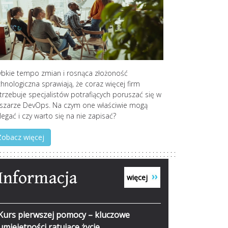
ybkie tempo zmian i rosnąca złożoność
chnologiczna sprawiają, że coraz więcej firm
trzebuje specjalistów potrafiących poruszać się w
szarze DevOps. Na czym one właściwie mogą
egać i czy warto się na nie zapisać?
Zobacz więcej
Informacja
więcej
Kurs pierwszej pomocy – kluczowe
Archiwizacja dokumentów w firmie – jak
Nowoczesna logistyka w praktyce. Jak
Dlaczego warto szkolić pracowników z
Jak uzyskać wysoki wynik z egzaminu
umiejętności ratujące życie
dobrać odpowiednie kartony i akcesoria?
szkolenia pomagają nadążyć za zmianami?
zarządzania stresem?
ósmoklasisty?