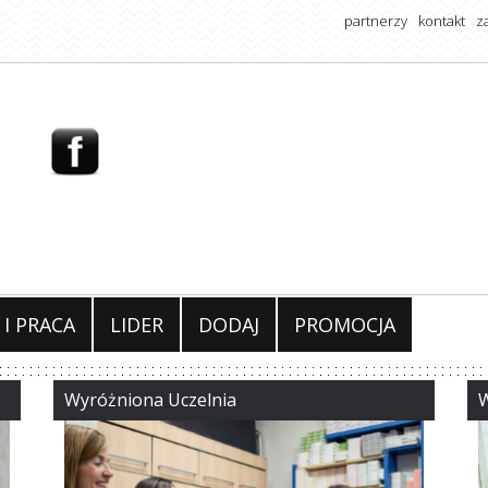
partnerzy
kontakt
z
 I PRACA
LIDER
DODAJ
PROMOCJA
Wyróżniona Uczelnia
W