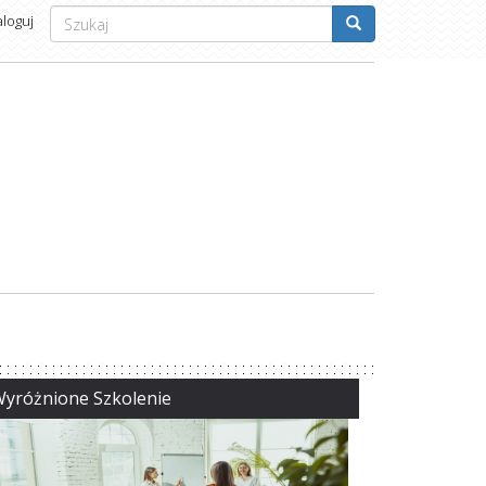
Formularz
aloguj
wyszukiwania
Szukaj
yróżnione Szkolenie