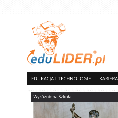
Przejdź
do
treści
EDUKACJA I TECHNOLOGIE
KARIERA
Wyróżniona Szkoła