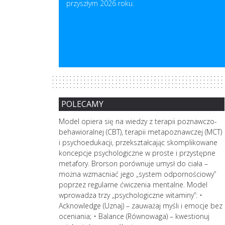
przyszłym 2026 roku.
o nowoczesnej edukacji.
z jego wypaczoną wersją – krytyką, oceną lub ni
rozproszenia uwagi? Sprawdź
inwestowania pozwala lepiej
zamiast wspierać rozwój, podcina skrzydła. Jak z
badania.
w efekcie osiągać stabilność finansową i realizo
zwrotnej, która naprawdę działa?
artykule przyjrzymy się, dlaczego rozwijanie tej wi
zacząć swoją przygodę z finansami osobistymi.
POLECAMY
alenia
Model opiera się na wiedzy z terapii poznawczo-
zatacza coraz
behawioralnej (CBT), terapii metapoznawczej (MCT)
i. Burnout jako
i psychoedukacji, przekształcając skomplikowane
u
koncepcje psychologiczne w proste i przystępne
a się niczym
metafory. Brorson porównuje umysł do ciała –
rażenienia, ale
można wzmacniać jego „system odpornościowy”
, powoduje
poprzez regularne ćwiczenia mentalne. Model
rowadzi do
wprowadza trzy „psychologiczne witaminy”: •
eniu zawodowemu?
Acknowledge (Uznaj) – zauważaj myśli i emocje bez
hristiny Maslach
oceniania; • Balance (Równowaga) – kwestionuj