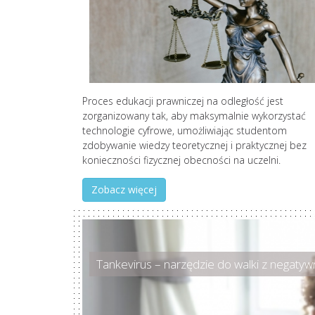
Proces edukacji prawniczej na odległość jest
zorganizowany tak, aby maksymalnie wykorzystać
technologie cyfrowe, umożliwiając studentom
zdobywanie wiedzy teoretycznej i praktycznej bez
konieczności fizycznej obecności na uczelni.
Zobacz więcej
Tankevirus – narzędzie do walki z negat
Jak wybrać odpowiednie szkolenie?
Jak uniknąć wypalenia zawodowego? 10 sku