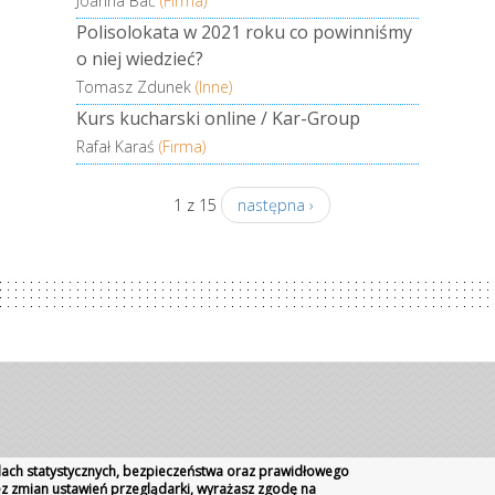
Joanna Bać
(Firma)
zainteresowany otrzymaniem
Turcji. Mowę Turk
spersonalizowanej ścieżki szkoleniowej po
poza ich ojczyzną.
Polisolokata w 2021 roku co powinniśmy
wstępnym sprawdzeniu swojej wiedzy i
północy...
o niej wiedzieć?
świadomości na temat procesów
czytaj dalej ...
Tomasz Zdunek
(Inne)
internacjonalizacji? Aplikacja środowiskowa dla
Kurs kucharski online / Kar-Group
startupów opracuje spersonalizowaną strategię,
aby móc zająć się...
Rafał Karaś
(Firma)
czytaj dalej ...
1 z 15
następna ›
celach statystycznych, bezpieczeństwa oraz prawidłowego
bez zmian ustawień przeglądarki, wyrażasz zgodę na