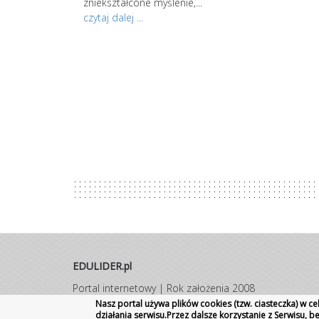
zgodnie z
zniekształcone myślenie,...
sze stadia mogą
czytaj dalej ...
ię kolejno u...
EDULIDER.pl
Portal internetowy | Rok założenia 2008
Wszelkie prawa zastrzeżone
|
Kontakt
Promocja
Nasz portal używa plików cookies (tzw. ciasteczka) w 
działania serwisu.Przez dalsze korzystanie z Serwisu, 
szkoły