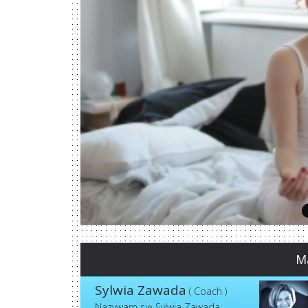
Ma
Sylwia Zawada
( Coach )
Nazywam się Sylwia Zawada,