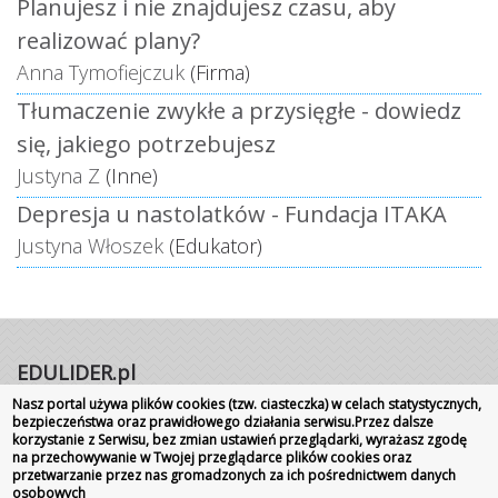
Planujesz i nie znajdujesz czasu, aby
realizować plany?
Anna Tymofiejczuk
(Firma)
Tłumaczenie zwykłe a przysięgłe - dowiedz
się, jakiego potrzebujesz
Justyna Z
(Inne)
Depresja u nastolatków - Fundacja ITAKA
Justyna Włoszek
(Edukator)
EDULIDER.pl
Nasz portal używa plików cookies (tzw. ciasteczka) w celach statystycznych,
Portal internetowy | Rok założenia 2008
bezpieczeństwa oraz prawidłowego działania serwisu.Przez dalsze
korzystanie z Serwisu, bez zmian ustawień przeglądarki, wyrażasz zgodę
Wszelkie prawa zastrzeżone
|
Kontakt
Promocja
na przechowywanie w Twojej przeglądarce plików cookies oraz
szkoły
przetwarzanie przez nas gromadzonych za ich pośrednictwem danych
osobowych