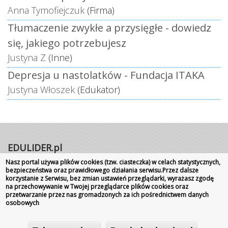
Anna Tymofiejczuk
(Firma)
Tłumaczenie zwykłe a przysięgłe - dowiedz
się, jakiego potrzebujesz
Justyna Z
(Inne)
Depresja u nastolatków - Fundacja ITAKA
Justyna Włoszek
(Edukator)
EDULIDER.pl
Nasz portal używa plików cookies (tzw. ciasteczka) w celach statystycznych,
Portal internetowy | Rok założenia 2008
bezpieczeństwa oraz prawidłowego działania serwisu.Przez dalsze
Wszelkie prawa zastrzeżone
|
Kontakt
Promocja
korzystanie z Serwisu, bez zmian ustawień przeglądarki, wyrażasz zgodę
na przechowywanie w Twojej przeglądarce plików cookies oraz
szkoły
przetwarzanie przez nas gromadzonych za ich pośrednictwem danych
osobowych
o nas
|
regulamin