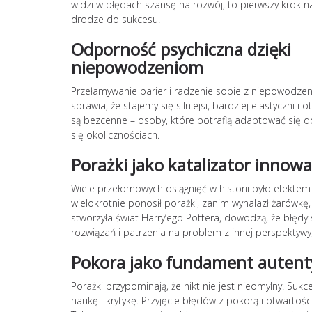
widzi w błędach szansę na rozwój, to pierwszy krok n
drodze do sukcesu.
Odporność psychiczna dzięki
niepowodzeniom
Przełamywanie barier i radzenie sobie z niepowodz
sprawia, że stajemy się silniejsi, bardziej elastyczni
są bezcenne – osoby, które potrafią adaptować się do
się okolicznościach.
Porażki jako katalizator innowa
Wiele przełomowych osiągnięć w historii było efektem
wielokrotnie ponosił porażki, zanim wynalazł żarówkę
stworzyła świat Harry’ego Pottera, dowodzą, że błęd
rozwiązań i patrzenia na problem z innej perspektywy
Pokora jako fundament autent
Porażki przypominają, że nikt nie jest nieomylny. 
naukę i krytykę. Przyjęcie błędów z pokorą i otwartoś