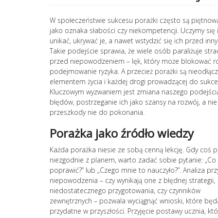
W społeczeństwie sukcesu porażki często są piętno
jako oznaka słabości czy niekompetencji. Uczymy się 
unikać, ukrywać je, a nawet wstydzić się ich przed inny
Takie podejście sprawia, że wiele osób paraliżuje stra
przed niepowodzeniem – lęk, który może blokować ro
podejmowanie ryzyka. A przecież porażki są nieodłąc
elementem życia i każdej drogi prowadzącej do sukce
Kluczowym wyzwaniem jest zmiana naszego podejści
błędów, postrzeganie ich jako szansy na rozwój, a nie
przeszkody nie do pokonania.
Porażka jako źródło wiedzy
Każda porażka niesie ze sobą cenną lekcję. Gdy coś p
niezgodnie z planem, warto zadać sobie pytanie: „C
poprawić?” lub „Czego mnie to nauczyło?”. Analiza prz
niepowodzenia – czy wynikają one z błędnej strategii,
niedostatecznego przygotowania, czy czynników
zewnętrznych – pozwala wyciągnąć wnioski, które będ
przydatne w przyszłości. Przyjęcie postawy ucznia, któ