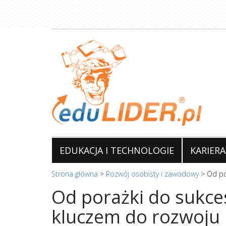
Przejdź
do
treści
EDUKACJA I TECHNOLOGIE
KARIERA
Strona główna
>
Rozwój osobisty i zawodowy
>
Od po
Od porażki do sukces
kluczem do rozwoju