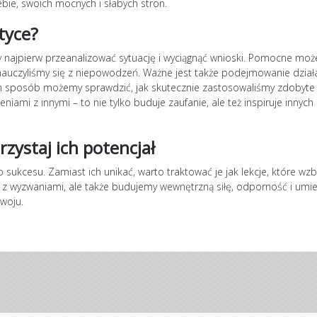
bie, swoich mocnych i słabych stron.
tyce?
y najpierw przeanalizować sytuację i wyciągnąć wnioski. Pomocne moż
nauczyliśmy się z niepowodzeń. Ważne jest także podejmowanie dział
 sposób możemy sprawdzić, jak skutecznie zastosowaliśmy zdobyte l
iami z innymi – to nie tylko buduje zaufanie, ale też inspiruje innych
zystaj ich potencjał
 sukcesu. Zamiast ich unikać, warto traktować je jak lekcje, które wz
ie z wyzwaniami, ale także budujemy wewnętrzną siłę, odporność i umi
woju.