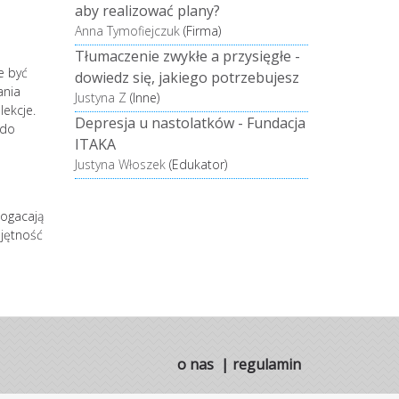
aby realizować plany?
Anna Tymofiejczuk
(Firma)
Tłumaczenie zwykłe a przysięgłe -
e być
dowiedz się, jakiego potrzebujesz
ania
Justyna Z
(Inne)
ekcje.
Depresja u nastolatków - Fundacja
 do
ITAKA
Justyna Włoszek
(Edukator)
bogacają
ejętność
o nas
|
regulamin