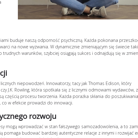
a
eniami buduje naszą odporność psychiczną. Każda pokonana przeszk
 i otwarci na nowe wyzwania. W dynamicznie zmieniającym się świecie tak
 trudnych warunków, szybciej osiągają sukces i odnajdują się w zmien
cji
 licznych niepowodzeń. Innowatorzy, tacy jak Thomas Edison, który
, czy J.K. Rowling, która spotkała się z licznymi odmowami wydawców, 
y są częścią procesu tworzenia. Każda porażka skłania do poszukiwani
, co w efekcie prowadzi do innowacji.
ycznego rozwoju
Sukcesy mogą wprowadzać w stan fałszywego samozadowolenia, a to za
cią pomaga budować bardziej autentyczne relacje z innymi i rozwijać 