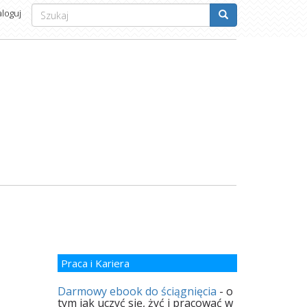
Formularz
aloguj
wyszukiwania
Szukaj
Praca i Kariera
Darmowy ebook do ściągnięcia
- o
tym jak uczyć się, żyć i pracować w