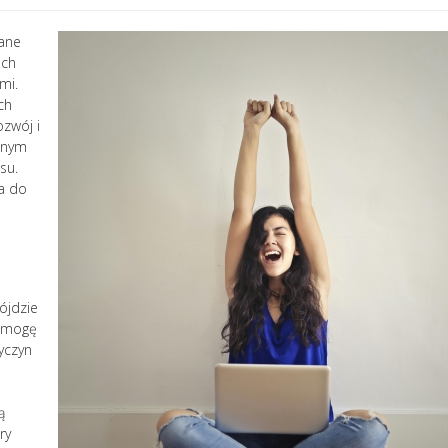
wane
ich
mi.
ch
zwój i
znym
su.
a do
ójdzie
o mogę
yczyn
ą
ry