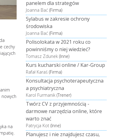
panelem dla strategów
Joanna Bać
(Firma)
Sylabus w zakresie ochrony
środowiska
Joanna Bać
(Firma)
oda
Polisolokata w 2021 roku co
ie cechy
powinniśmy o niej wiedzieć?
iających
Tomasz Zdunek
(Inne)
Kurs kucharski online / Kar-Group
Rafał Karaś
(Firma)
Konsultacja psychoterapeutyczna
a psychiatryczna
zanim
Karol Furmanik
(Trener)
a nowych
Twórz CV z przyjemnością -
darmowe narzędzia online, które
warto znać
Patrycja Kot
(Inne)
myka na
empatię.
Planujesz i nie znajdujesz czasu,