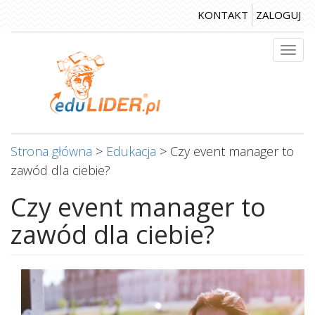
Przejdź
KONTAKT
ZALOGUJ
do
treści
Togg
navi
Strona główna
>
Edukacja
>
Czy event manager to
zawód dla ciebie?
Czy event manager to
zawód dla ciebie?