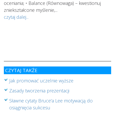
oceniania; • Balance (Równowaga) – kwestionuj
ś
ą
zniekształcone myślenie,...
o
czytaj dalej...
s
w
i
s
ab
cz
CZYTAJ TAKŻE
Jak promować uczelnie wyższe
Zasady tworzenia prezentacji
Sławne cytaty Bruce'a Lee motywacją do
osiągnięcia sukcesu