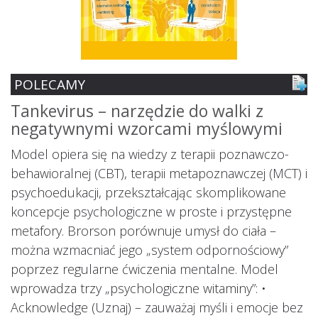
POLECAMY
Tankevirus – narzędzie do walki z
S
negatywnymi wzorcami myślowymi
z
ś
Model opiera się na wiedzy z terapii poznawczo-
s
behawioralnej (CBT), terapii metapoznawczej (MCT) i
psychoedukacji, przekształcając skomplikowane
koncepcje psychologiczne w proste i przystępne
metafory. Brorson porównuje umysł do ciała –
można wzmacniać jego „system odpornościowy”
i.
poprzez regularne ćwiczenia mentalne. Model
wprowadza trzy „psychologiczne witaminy”: •
Acknowledge (Uznaj) – zauważaj myśli i emocje bez