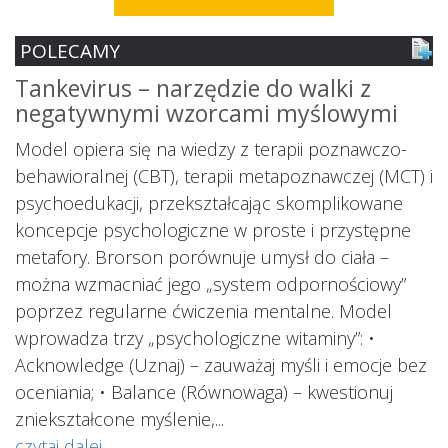
POLECAMY
Tankevirus – narzędzie do walki z
S
negatywnymi wzorcami myślowymi
z
ś
Model opiera się na wiedzy z terapii poznawczo-
s
behawioralnej (CBT), terapii metapoznawczej (MCT) i
psychoedukacji, przekształcając skomplikowane
koncepcje psychologiczne w proste i przystępne
metafory. Brorson porównuje umysł do ciała –
można wzmacniać jego „system odpornościowy”
i.
poprzez regularne ćwiczenia mentalne. Model
wprowadza trzy „psychologiczne witaminy”: •
Acknowledge (Uznaj) – zauważaj myśli i emocje bez
oceniania; • Balance (Równowaga) – kwestionuj
ś
ą
zniekształcone myślenie,...
o
czytaj dalej...