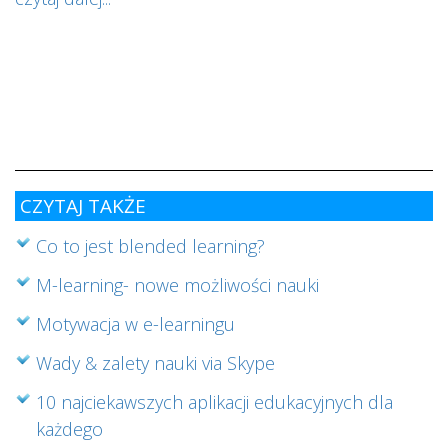
s
w
i
s
ab
cz
CZYTAJ TAKŻE
Co to jest blended learning?
M-learning- nowe możliwości nauki
Motywacja w e-learningu
Wady & zalety nauki via Skype
10 najciekawszych aplikacji edukacyjnych dla
każdego