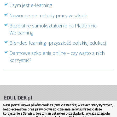
Czym jest e-learning
Nowoczesne metody pracy w szkole
Bezpłatne samokształcenie na Platformie
Welearning
Blended learning- przyszłość polskiej edukacji
Darmowe szkolenia online – czy warto z nich
korzystać?
EDULIDER.pl
Nasz portal używa plików cookies (tzw. ciasteczka) w celach statystycznych,
Portal internetowy | Rok założenia 2008
bezpieczeństwa oraz prawidłowego działania serwisu.Przez dalsze
korzystanie z Serwisu, bez zmian ustawień przeglądarki, wyrażasz zgodę
Wszelkie prawa zastrzeżone
|
Kontakt
Promocja