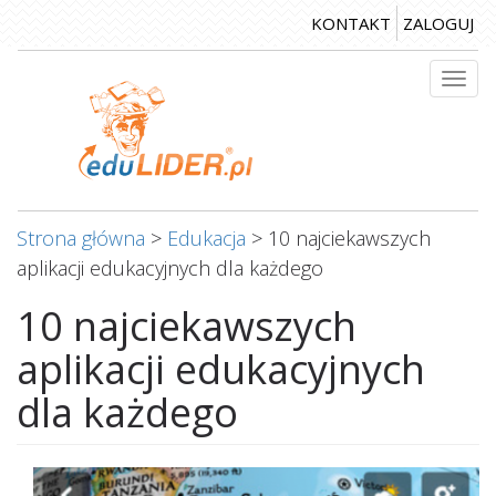
Przejdź
KONTAKT
ZALOGUJ
do
treści
Togg
navi
Strona główna
>
Edukacja
>
10 najciekawszych
aplikacji edukacyjnych dla każdego
10 najciekawszych
aplikacji edukacyjnych
dla każdego