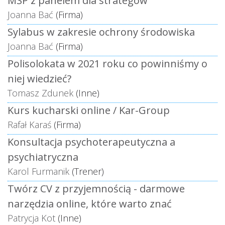
MŚP z panelem dla strategów
Joanna Bać
(Firma)
Sylabus w zakresie ochrony środowiska
Joanna Bać
(Firma)
Polisolokata w 2021 roku co powinniśmy o
niej wiedzieć?
Tomasz Zdunek
(Inne)
Kurs kucharski online / Kar-Group
Rafał Karaś
(Firma)
Konsultacja psychoterapeutyczna a
psychiatryczna
Karol Furmanik
(Trener)
Twórz CV z przyjemnością - darmowe
narzędzia online, które warto znać
Patrycja Kot
(Inne)