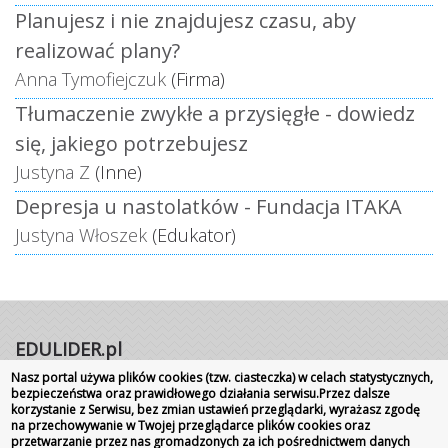
Planujesz i nie znajdujesz czasu, aby
realizować plany?
Anna Tymofiejczuk
(Firma)
Tłumaczenie zwykłe a przysięgłe - dowiedz
się, jakiego potrzebujesz
Justyna Z
(Inne)
Depresja u nastolatków - Fundacja ITAKA
Justyna Włoszek
(Edukator)
EDULIDER.pl
Nasz portal używa plików cookies (tzw. ciasteczka) w celach statystycznych,
Portal internetowy | Rok założenia 2008
bezpieczeństwa oraz prawidłowego działania serwisu.Przez dalsze
korzystanie z Serwisu, bez zmian ustawień przeglądarki, wyrażasz zgodę
Wszelkie prawa zastrzeżone
|
Kontakt
Promocja
na przechowywanie w Twojej przeglądarce plików cookies oraz
szkoły
przetwarzanie przez nas gromadzonych za ich pośrednictwem danych