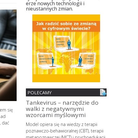
erze nowych technologii i
nieustannych zmian.
POLECAMY
nia
Tankevirus – narzędzie do
Spersonali
walki z negatywnymi
mobilne z 
iem się
ii
wzorcami myślowymi
zmian śro
nad
MŚP z pane
, dać
o wypalenia
Model opiera się na wiedzy z terapii
strategów
owego
poznawczo-behawioralnej (CBT), terapii
 coraz
metapoznawczej (MCT) i psychoedukacji,