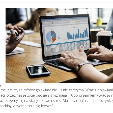
Jak uniknąć wypale
y
zawodowego? 10
me jest to, że cyfrowego świata nic już nie zatrzyma. Wraz z pojawian
skutecznych strateg
acji przez nasze życie będzie się wzmagał. „Albo przejmiemy władzę 
da, skażemy się na stany lękowe i stres. Musimy mieć czas na rozrywkę
Zjawisk
hiny, a życie stanie się lepsze”.
zawod
zatacza