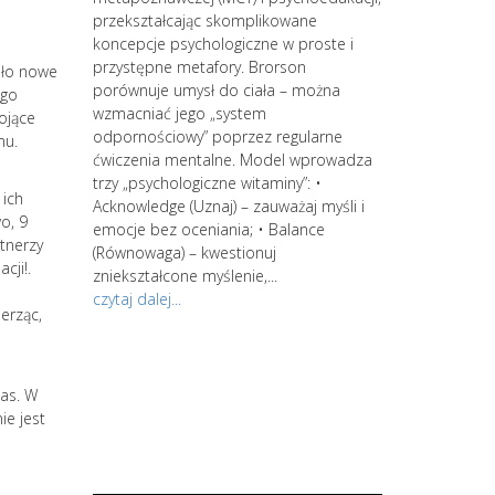
 kręgi.
przekształcając skomplikowane
koncepcje psychologiczne w proste i
rzenia się
przystępne metafory. Brorson
iło nowe
tylko do
porównuje umysł do ciała – można
ego
niszczy
wzmacniać jego „system
ojące
 zmęczenie,
odpornościowy” poprzez regularne
mu.
do depresji.
ćwiczenia mentalne. Model wprowadza
trzy „psychologiczne witaminy”: •
 ich
ykańskiej
Acknowledge (Uznaj) – zauważaj myśli i
o, 9
 wypalenie
emocje bez oceniania; • Balance
tnerzy
strategów. Zacz
ie z
(Równowaga) – kwestionuj
cji!.
kontynuuj swoją
Powyższe
zniekształcone myślenie,...
jesteś zainter
znie lub
czytaj dalej...
erząc,
spersonalizowan
po wstępnym s
wiedzy i świad
procesów intern
zas. W
środowiskowa d
ie jest
spersonalizowa
zająć się...
czytaj dalej...