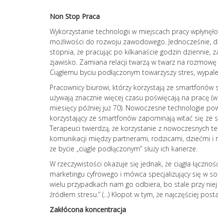
Non Stop Praca
Wykorzystanie technologii w miejscach pracy wpłynęł
możliwości do rozwoju zawodowego. Jednocześnie, dl
stopnia, że pracując po kilkanaście godzin dziennie,
zjawisko. Zamiana relacji twarzą w twarz na rozmowę 
Ciągłemu byciu podłączonym towarzyszy stres, wypale
Pracownicy biurowi, którzy korzystają ze smartfonów 
używają znacznie więcej czasu poświęcają na pracę (
miesięcy później już 70). Nowoczesne technologie pow
korzystający ze smartfonów zapominają witać się ze 
Terapeuci twierdzą, że korzystanie z nowoczesnych tec
komunikacji między partnerami, rodzicami, dziećmi i 
że bycie „ciągle podłączonym” służy ich karierze.
W rzeczywistości okazuje się jednak, że ciągła łącznoś
marketingu cyfrowego i mówca specjalizujący się w so
wielu przypadkach nam go odbiera, bo stale przy niej
źródłem stresu.” (...) Kłopot w tym, że najczęściej p
Zakłócona koncentracja