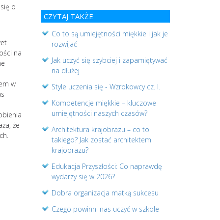
się o
CZYTAJ TAKŻE
Co to są umiejętności miękkie i jak je
wet
rozwijać
ości na
Jak uczyć się szybciej i zapamiętywać
ne
na dłużej
iem w
Style uczenia się - Wzrokowcy cz. I.
as
Kompetencje miękkie – kluczowe
umiejętności naszych czasów?
obienia
aża, że
Architektura krajobrazu – co to
ch.
takiego? Jak zostać architektem
krajobrazu?
Edukacja Przyszłości: Co naprawdę
wydarzy się w 2026?
Dobra organizacja matką sukcesu
Czego powinni nas uczyć w szkole