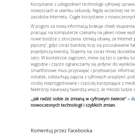
Korzystanie z udogodnień technologii cyfrowej spraw
nowościach w ułamku sekundy. Nigdy wcześniej nie miel
zasobów Internetu. Ciągłe korzystanie z nowoczesnych
W pogoni za nową informacją brakuje chwili skupienia, 
pracując na komputerze czekamy na jakieś nowe wydar
nowe bodźce z otoczenia. Istnieją obawy, że Internet
płycizny”, gdyż coraz bardziej liczy się poszukiwanie
pojedynczą kwestią. Stajemy się coraz mniej dociekli
sieci. W kontekście zagrożeń, mówi się też o zaniku lu
wygodne i często ograniczamy się jedynie do wyników 
smartfonowe musi przyswajać i przetwarzać informacje
notatek, odsłuchują zajęcia z cyfrowych urządzeń, po
osoby nieprzygotowane i częściej korzystające z med
Niektórzy naukowcy twierdzą wręcz, że młodzi ludzie ż
,,Jak radzić sobie ze zmianą w cyfrowym świecie” –
d
nowoczesnych technologii i szybkich zmian.
Komentuj przez Facebooka