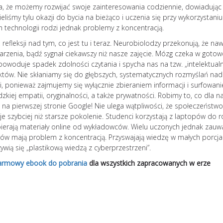
ia, że możemy rozwijać swoje zainteresowania codziennie, dowiadując 
iśmy tylu okazji do bycia na bieżąco i uczenia się przy wykorzystaniu
 technologii rodzi jednak problemy z koncentracją.
refleksji nad tym, co jest tu i teraz. Neurobiolodzy przekonują, że na
zenia, bądź sygnał ciekawszy niż nasze zajęcie. Mózg czeka w gotow
 powoduje spadek zdolności czytania i spycha nas na tzw. „intelektual
 faktów. Nie skłaniamy się do głębszych, systematycznych rozmyślań nad
wi, ponieważ zajmujemy się wyłącznie zbieraniem informacji i surfowan
dzkiej empatii, oryginalności, a także prywatności. Robimy to, co dla n
na pierwszej stronie Google! Nie ulega wątpliwości, że społeczeństwo
 szybciej niż starsze pokolenie. Studenci korzystają z laptopów do r
bierają materiały online od wykładowców. Wielu uczonych jednak zauw
iów mają problem z koncentracją. Przyswajają wiedzę w małych porcja
ywią się „plastikową wiedzą z cyberprzestrzeni”.
armowy ebook do pobrania
dla wszystkich zapracowanych w erze