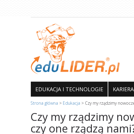
Przejdź
do
treści
EDUKACJA I TECHNOLOGIE
KARIERA
Strona główna
>
Edukacja
>
Czy my rządzimy nowocze
Czy my rządzimy no
czy one rządzą nami