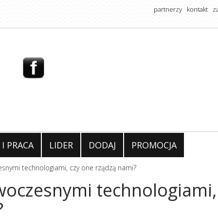
partnerzy
kontakt
z
 I PRACA
LIDER
DODAJ
PROMOCJA
snymi technologiami, czy one rządzą nami?
woczesnymi technologiami,
?