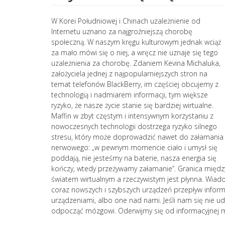
W Korei Południowej i Chinach uzależnienie od
Internetu uznano za najgroźniejszą chorobę
społeczną. W naszym kręgu kulturowym jednak wciąż
za mało mówi się o niej, a wręcz nie uznaje się tego
uzależnienia za chorobę. Zdaniem Kevina Michaluka,
założyciela jednej z najpopularniejszych stron na
temat telefonów BlackBerry, im częściej obcujemy z
technologią i nadmiarem informacji, tym większe
ryzyko, że nasze życie stanie się bardziej wirtualne.
Maffin w zbyt częstym i intensywnym korzystaniu z
nowoczesnych technologii dostrzega ryzyko silnego
stresu, który może doprowadzić nawet do załamania
nerwowego: „w pewnym momencie ciało i umysł się
poddają, nie jesteśmy na baterie, nasza energia się
kończy, wtedy przeżywamy załamanie”. Granica międz
światem wirtualnym a rzeczywistym jest płynna. Wiado
coraz nowszych i szybszych urządzeń przepływ inform
urządzeniami, albo one nad nami. Jeśli nam się nie u
odpocząć mózgowi. Oderwijmy się od informacyjnej mac