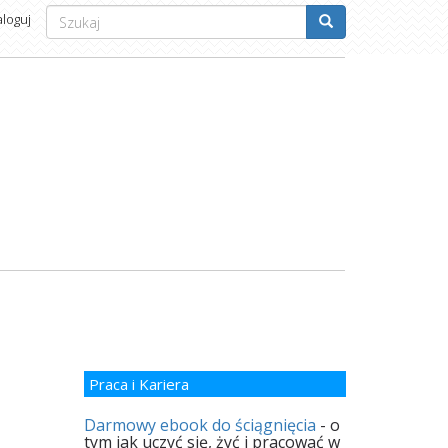
Formularz
aloguj
wyszukiwania
Szukaj
Praca i Kariera
Darmowy ebook do ściągnięcia
- o
tym jak uczyć się, żyć i pracować w