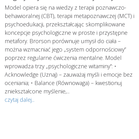
ś
Model opiera się na wiedzy z terapii poznawczo-
s
behawioralnej (CBT), terapii metapoznawczej (MCT) i
psychoedukacji, przekształcając skomplikowane
koncepcje psychologiczne w proste i przystępne
metafory. Brorson porównuje umysł do ciała –
można wzmacniać jego „system odpornościowy”
i.
poprzez regularne ćwiczenia mentalne. Model
wprowadza trzy „psychologiczne witaminy”: •
Acknowledge (Uznaj) – zauważaj myśli i emocje bez
oceniania; • Balance (Równowaga) – kwestionuj
ś
ą
zniekształcone myślenie,...
o
czytaj dalej...
s
w
i
s