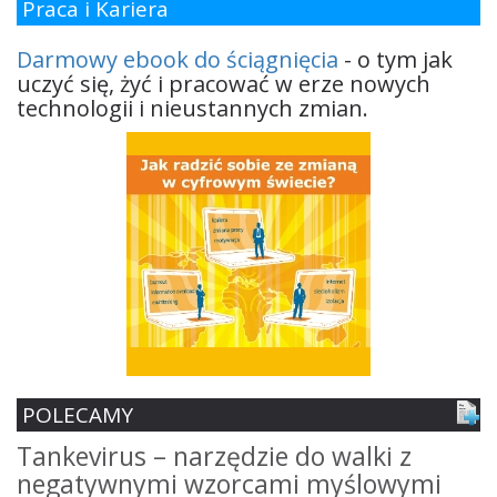
Praca i Kariera
Darmowy ebook do ściągnięcia
- o tym jak
uczyć się, żyć i pracować w erze nowych
technologii i nieustannych zmian.
POLECAMY
Tankevirus – narzędzie do walki z
S
negatywnymi wzorcami myślowymi
z