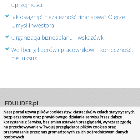
uprzejmości
Jak osiągnąć niezależność finansową? O grze
Umysł Inwestora
Organizacja biznesplanu - wskazówki
Wellbeing liderów i pracowników – konieczność,
nie luksus
EDULIDER.pl
Nasz portal używa plików cookies (tzw. ciasteczka) w celach statystycznych,
Portal internetowy | Rok założenia 2008
bezpieczeństwa oraz prawidłowego działania serwisu.Przez dalsze
korzystanie z Serwisu, bez zmian ustawień przeglądarki, wyrażasz zgodę
Wszelkie prawa zastrzeżone
|
Kontakt
Promocja
na przechowywanie w Twojej przeglądarce plików cookies oraz
szkoły
przetwarzanie przez nas gromadzonych za ich pośrednictwem danych
osobowych