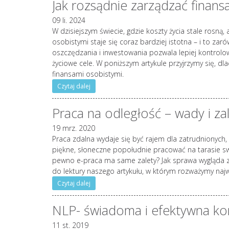
Jak rozsądnie zarządzać finan
09 li. 2024
W dzisiejszym świecie, gdzie koszty życia stale rosną
osobistymi staje się coraz bardziej istotna – i to za
oszczędzania i inwestowania pozwala lepiej kontrolow
życiowe cele. W poniższym artykule przyjrzymy się, dla
finansami osobistymi.
Czytaj dalej
Praca na odległość – wady i za
19 mrz. 2020
Praca zdalna wydaje się być rajem dla zatrudnionych, 
piękne, słoneczne popołudnie pracować na tarasie s
pewno e-praca ma same zalety? Jak sprawa wygląda 
do lektury naszego artykułu, w którym rozważymy najwa
Czytaj dalej
NLP- świadoma i efektywna ko
11 st. 2019