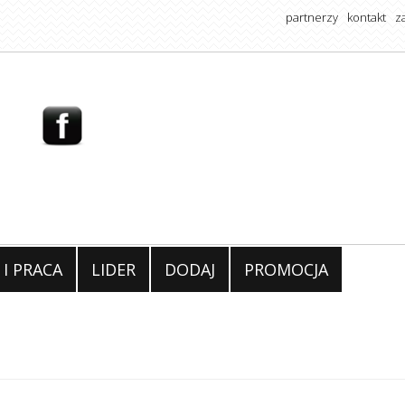
partnerzy
kontakt
z
 I PRACA
LIDER
DODAJ
PROMOCJA
Jak uniknąć wypale
zawodowego? 10