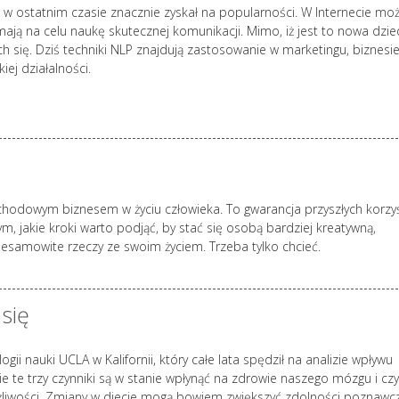
w ostatnim czasie znacznie zyskał na popularności. W Internecie mo
mają na celu naukę skutecznej komunikacji. Mimo, iż jest to nowa dzie
ch się. Dziś techniki NLP znajdują zastosowanie w marketingu, biznesie
iej działalności.
ochodowym biznesem w życiu człowieka. To gwarancja przyszłych korzy
, jakie kroki warto podjąć, by stać się osobą bardziej kreatywną,
iesamowite rzeczy ze swoim życiem. Trzeba tylko chcieć.
się
ogii nauki UCLA w Kalifornii, który całe lata spędził na analizie wpływu
kie te trzy czynniki są w stanie wpłynąć na zdrowie naszego mózgu i cz
żliwości. Zmiany w diecie mogą bowiem zwiększyć zdolności poznawc