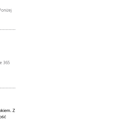
Poniżej
ze 365
okiem. Z
łość