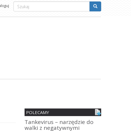
Formularz
aloguj
wyszukiwania
Szukaj
POLECAMY
nia
Tankevirus – narzędzie do
Spersonali
walki z negatywnymi
mobilne z 