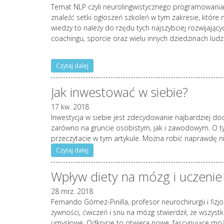
Temat NLP czyli neurolingwistycznego programowania 
znaleźć setki ogłoszeń szkoleń w tym zakresie, które 
wiedzy to należy do rzędu tych najszybciej rozwijający
coachingu, sporcie oraz wielu innych dziedzinach ludzk
Czytaj dalej
Jak inwestować w siebie?
17 kw. 2018
Inwestycja w siebie jest zdecydowanie najbardziej d
zarówno na gruncie osobistym, jak i zawodowym. O tym
przeczytacie w tym artykule. Można robić naprawdę n
Czytaj dalej
Wpływ diety na mózg i uczenie 
28 mrz. 2018
Fernando Gómez-Pinilla, profesor neurochirurgii i fizjol
żywności, ćwiczeń i snu na mózg stwierdził, że wszyst
umysłowe. Odkrycie to otwiera nowe, fascynujące mo