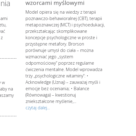
nia
ii
wzorcami myślowymi
zmian śro
MŚP z pane
o wypalenia
Model opiera się na wiedzy z terapii
strategów
sami
owego
poznawczo-behawioralnej (CBT), terapii
etu,
 coraz
metapoznawczej (MCT) i psychoedukacji,
wać
 kręgi.
przekształcając skomplikowane
 z
koncepcje psychologiczne w proste i
rzenia się
przystępne metafory. Brorson
tylko do
porównuje umysł do ciała – można
niszczy
wzmacniać jego „system
 zmęczenie,
odpornościowy” poprzez regularne
do depresji.
ćwiczenia mentalne. Model wprowadza
trzy „psychologiczne witaminy”: •
ykańskiej
Acknowledge (Uznaj) – zauważaj myśli i
y w
 wypalenie
emocje bez oceniania; • Balance
 aby na
strategów. Zacz
ie z
(Równowaga) – kwestionuj
raszamy
kontynuuj swoją
Powyższe
zniekształcone myślenie,...
jesteś zainter
znie lub
czytaj dalej...
spersonalizowan
po wstępnym s
wiedzy i świad
procesów intern