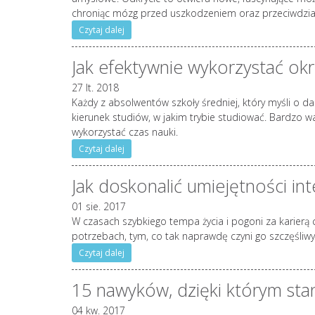
chroniąc mózg przed uszkodzeniem oraz przeciwdział
Czytaj dalej
Jak efektywnie wykorzystać ok
27 lt. 2018
Każdy z absolwentów szkoły średniej, który myśli o dal
kierunek studiów, w jakim trybie studiować. Bardzo w
wykorzystać czas nauki.
Czytaj dalej
Jak doskonalić umiejętności in
01 sie. 2017
W czasach szybkiego tempa życia i pogoni za karierą
potrzebach, tym, co tak naprawdę czyni go szczęśliw
Czytaj dalej
15 nawyków, dzięki którym stan
04 kw. 2017