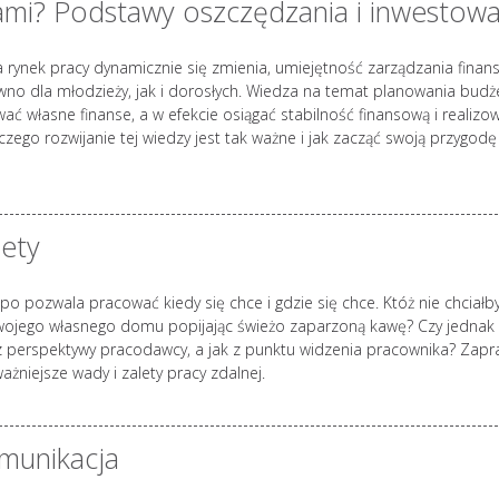
sami? Podstawy oszczędzania i inwestowa
skutecznych strateg
Zjawisk
, a rynek pracy dynamicznie się zmienia, umiejętność zarządzania finan
zawod
równo dla młodzieży, jak i dorosłych. Wiedza na temat planowania budż
zatacza
ać własne finanse, a w efekcie osiągać stabilność finansową i realizo
szersze
czego rozwijanie tej wiedzy jest tak ważne i jak zacząć swoją przygodę
Burnout jako zespół stresu
psychologicznego rozprzest
niczym pożar. Prowadzi nie 
rozdrażenienia, ale również 
relacje osobiste, powoduje
lety
niepokój, a nawet prowadzi 
Jak zapobiegać wypaleniu
zawodowemu? Według amer
po pozwala pracować kiedy się chce i gdzie się chce. Któż nie chciałb
badaczki Christiny Maslach
wojego własnego domu popijając świeżo zaparzoną kawę? Czy jednak
zawodowe przebiega zgodn
z perspektywy pracodawcy, a jak z punktu widzenia pracownika? Zap
następującym schematem: 
żniejsze wady i zalety pracy zdalnej.
stadia mogą występować łąc
pojawiać się kolejno u...
czytaj dalej...
munikacja