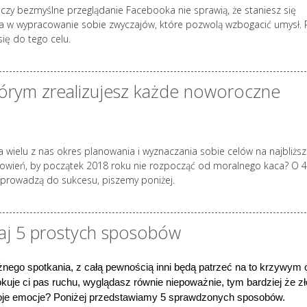
czy bezmyślne przeglądanie Facebooka nie sprawią, że staniesz się
ia w wypracowanie sobie zwyczajów, które pozwolą wzbogacić umysł. 
się do tego celu.
tórym zrealizujesz każde noworoczne
wielu z nas okres planowania i wyznaczania sobie celów na najbliżs
owień, by początek 2018 roku nie rozpocząć od moralnego kaca? O 4
 prowadzą do sukcesu, piszemy poniżej.
aj 5 prostych sposobów
nego spotkania, z całą pewnością inni będą patrzeć na to krzywym 
 blokuje ci pas ruchu, wyglądasz równie niepoważnie, tym bardziej że z
woje emocje? Poniżej przedstawiamy 5 sprawdzonych sposobów.