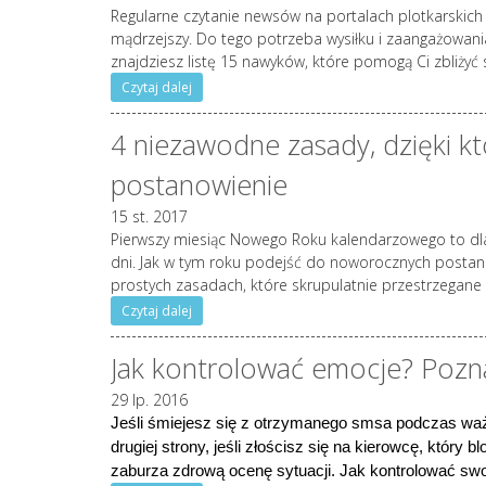
Regularne czytanie newsów na portalach plotkarskich 
mądrzejszy. Do tego potrzeba wysiłku i zaangażowan
znajdziesz listę 15 nawyków, które pomogą Ci zbliżyć 
Czytaj dalej
4 niezawodne zasady, dzięki k
postanowienie
15 st. 2017
Pierwszy miesiąc Nowego Roku kalendarzowego to dla 
dni. Jak w tym roku podejść do noworocznych postan
prostych zasadach, które skrupulatnie przestrzegane
Czytaj dalej
Jak kontrolować emocje? Pozn
29 lp. 2016
Jeśli śmiejesz się z otrzymanego smsa podczas waż
drugiej strony, jeśli złościsz się na kierowcę, który
zaburza zdrową ocenę sytuacji. Jak kontrolować s