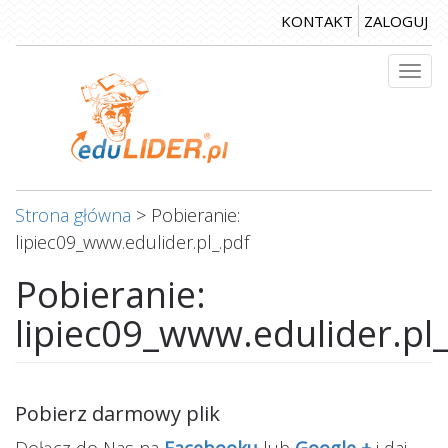
Przejdź
KONTAKT
ZALOGUJ
do
treści
Togg
navi
Strona główna
>
Pobieranie:
lipiec09_www.edulider.pl_.pdf
Pobieranie:
lipiec09_www.edulider.pl_
Pobierz darmowy plik
Dołącz do Nas na
Facebooku
lub
Google +
i daj