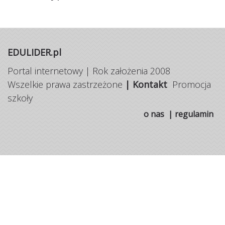
EDULIDER.pl
Portal internetowy | Rok założenia 2008
Wszelkie prawa zastrzeżone
|
Kontakt
Promocja
szkoły
o nas
|
regulamin