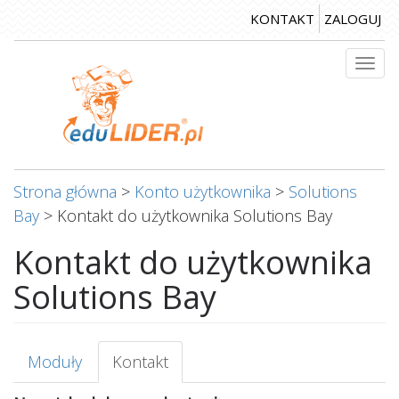
Przejdź
KONTAKT
ZALOGUJ
do
treści
Togg
navi
Strona główna
>
Konto użytkownika
>
Solutions
Bay
>
Kontakt do użytkownika Solutions Bay
Kontakt do użytkownika
Solutions Bay
Karty
Moduły
Kontakt
(aktywna
podstawowe
karta)