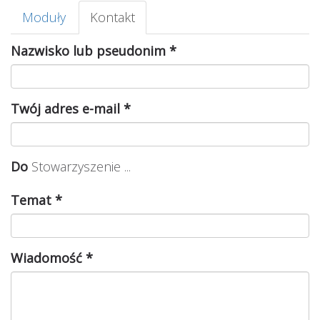
Karty
Moduły
Kontakt
(aktywna
podstawowe
karta)
Nazwisko lub pseudonim
*
Twój adres e-mail
*
Do
Stowarzyszenie ...
Temat
*
Wiadomość
*