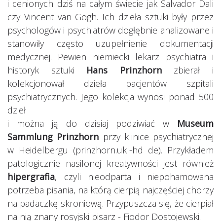
i cenionych dziś na całym świecie jak Salvador Dali
czy Vincent van Gogh. Ich dzieła sztuki były przez
psychologów i psychiatrów dogłębnie analizowane i
stanowiły często uzupełnienie dokumentacji
medycznej. Pewien niemiecki lekarz psychiatra i
historyk sztuki
Hans Prinzhorn
zbierał i
kolekcjonował dzieła pacjentów szpitali
psychiatrycznych. Jego kolekcja wynosi ponad 500
dzieł
i można ją do dzisiaj podziwiać w
Museum
Sammlung Prinzhorn
przy klinice psychiatrycznej
w Heidelbergu (prinzhorn.ukl-hd de). Przykładem
patologicznie nasilonej kreatywności jest również
hipergrafia
, czyli nieodparta i niepohamowana
potrzeba pisania, na którą cierpią najczęściej chorzy
na padaczkę skroniową. Przypuszcza się, że cierpiał
na nią znany rosyjski pisarz - Fiodor Dostojewski.