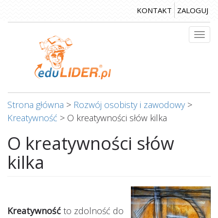
Przejdź
KONTAKT
ZALOGUJ
do
treści
Togg
navi
Strona główna
>
Rozwój osobisty i zawodowy
>
Kreatywność
>
O kreatywności słów kilka
O kreatywności słów
kilka
Kreatywność
to zdolność do