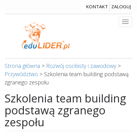
Przejdź
KONTAKT
ZALOGUJ
do
treści
Togg
navi
Strona główna
>
Rozwój osobisty i zawodowy
>
Przywództwo
>
Szkolenia team building podstawą
zgranego zespołu
Szkolenia team building
podstawą zgranego
zespołu