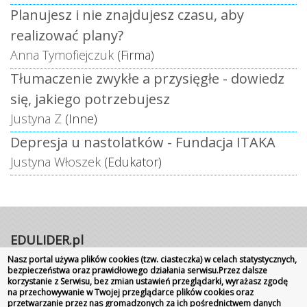
Planujesz i nie znajdujesz czasu, aby
realizować plany?
Anna Tymofiejczuk
(Firma)
Tłumaczenie zwykłe a przysięgłe - dowiedz
się, jakiego potrzebujesz
Justyna Z
(Inne)
Depresja u nastolatków - Fundacja ITAKA
Justyna Włoszek
(Edukator)
EDULIDER.pl
Nasz portal używa plików cookies (tzw. ciasteczka) w celach statystycznych,
Portal internetowy | Rok założenia 2008
bezpieczeństwa oraz prawidłowego działania serwisu.Przez dalsze
Wszelkie prawa zastrzeżone
|
Kontakt
Promocja
korzystanie z Serwisu, bez zmian ustawień przeglądarki, wyrażasz zgodę
na przechowywanie w Twojej przeglądarce plików cookies oraz
szkoły
przetwarzanie przez nas gromadzonych za ich pośrednictwem danych