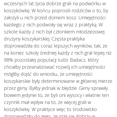
wczesnych lat życia dobrze grali na podwórku w
koszykówkę. W końcu poprosili rodziców o to, by
założyli u nich przed domem kosz. Umiejętności
każdego z nich podwoiły się wraz z praktyką. W
szkole każdy z nich był członkiem młodzieżowej
drużyny koszykarskiej. Częsta praktyka
doprowadziła do coraz lepszych wyników, tak, że
na koniec szkoły średniej każdy z nich grał lepiej niż
98% pozostałej populacji ludzi. Badacz, który
chciałby przeanalizować rozwój ich umiejętności
mógłby dojść do wniosku, że umiejętności
koszykarskie były determinowane w głównej mierze
przez geny. Byłby jednak w błędzie. Geny sprawiły
bowiem jedynie to, że byli oni wysocy i właśnie ten
czynnik miał wpływ na to, że więcej grali w
koszykówkę. W praktyce więc to środowisko
doprowadziło do tego, że stali się dobrzy w