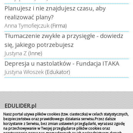
Planujesz i nie znajdujesz czasu, aby
realizować plany?
Anna Tymofiejczuk
(Firma)
Tłumaczenie zwykłe a przysięgłe - dowiedz
się, jakiego potrzebujesz
Justyna Z
(Inne)
Depresja u nastolatków - Fundacja ITAKA
Justyna Włoszek
(Edukator)
EDULIDER.pl
Nasz portal używa plików cookies (tzw. ciasteczka) w celach statystycznych,
Portal internetowy | Rok założenia 2008
bezpieczeństwa oraz prawidłowego działania serwisu.Przez dalsze
korzystanie z Serwisu, bez zmian ustawień przeglądarki, wyrażasz zgodę
Wszelkie prawa zastrzeżone
|
Kontakt
Promocja
na przechowywanie w Twojej przeglądarce plików cookies oraz
szkoły