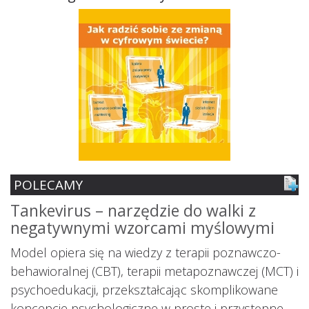
POLECAMY
Tankevirus – narzędzie do walki z
S
negatywnymi wzorcami myślowymi
z
ś
Model opiera się na wiedzy z terapii poznawczo-
s
behawioralnej (CBT), terapii metapoznawczej (MCT) i
psychoedukacji, przekształcając skomplikowane
koncepcje psychologiczne w proste i przystępne