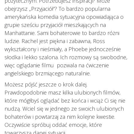
pożytecznym. Potrzebujesz inspiracji? Może
obejrzysz „Przyjaciół”? To bardzo popularna
amerykańska komedia sytuacyjna opowiadająca o
grupie sześciu przyjaciół mieszkających na
Manhattanie. Sami bohaterowie to bardzo różni
ludzie. Rachel jest piękna i zabawna, Ross
wykształcony i nieśmiały, a Phoebe jednocześnie
słodka i lekko szalona. Ich rozmowy są swobodne,
więc oglądanie filmu pozwala na ćwiczenie
angielskiego brzmiącego naturalnie.
Możesz pójść jeszcze o krok dalej.
Prawdopodobnie masz kilka ulubionych filmów,
które mógłbyś oglądać bez końca i wciąż Ci się nie
nudzą. Wciel się w jednego ze swoich ulubionych
bohaterów i powtarzaj za nim kolejne kwestie.
Oczywiście spróbuj oddać emocje, które
towarzyszą danej sytuacji.