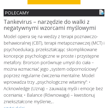
POLECAMY
Tankevirus – narzędzie do walki z
S
negatywnymi wzorcami myślowymi
z
ś
Model opiera się na wiedzy z terapii poznawczo-
s
behawioralnej (CBT), terapii metapoznawczej (MCT) i
psychoedukacji, przekształcając skomplikowane
koncepcje psychologiczne w proste i przystępne
metafory. Brorson porównuje umysł do ciała –
można wzmacniać jego „system odpornościowy”
i.
poprzez regularne ćwiczenia mentalne. Model
wprowadza trzy „psychologiczne witaminy”: •
Acknowledge (Uznaj) – zauważaj myśli i emocje bez
oceniania; • Balance (Równowaga) – kwestionuj
ś
ą
zniekształcone myślenie,...
o
czytaj dalej...