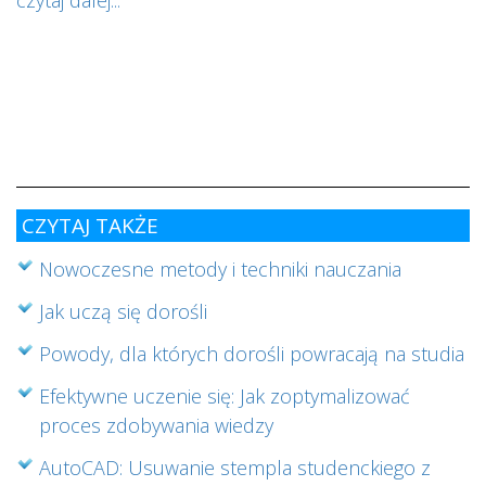
s
w
i
s
ab
cz
CZYTAJ TAKŻE
Nowoczesne metody i techniki nauczania
Jak uczą się dorośli
Powody, dla których dorośli powracają na studia
Efektywne uczenie się: Jak zoptymalizować
proces zdobywania wiedzy
AutoCAD: Usuwanie stempla studenckiego z