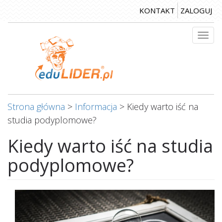
Przejdź
KONTAKT
ZALOGUJ
do
treści
Togg
navi
Strona główna
>
Informacja
>
Kiedy warto iść na
studia podyplomowe?
Kiedy warto iść na studia
podyplomowe?