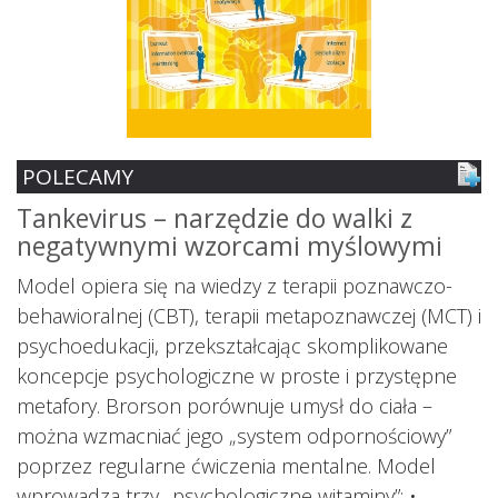
POLECAMY
Tankevirus – narzędzie do walki z
S
negatywnymi wzorcami myślowymi
z
ś
Model opiera się na wiedzy z terapii poznawczo-
s
behawioralnej (CBT), terapii metapoznawczej (MCT) i
psychoedukacji, przekształcając skomplikowane
koncepcje psychologiczne w proste i przystępne
metafory. Brorson porównuje umysł do ciała –
można wzmacniać jego „system odpornościowy”
i.
poprzez regularne ćwiczenia mentalne. Model
wprowadza trzy „psychologiczne witaminy”: •