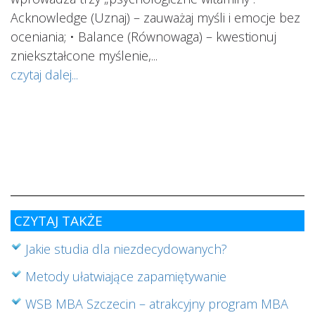
Acknowledge (Uznaj) – zauważaj myśli i emocje bez
oceniania; • Balance (Równowaga) – kwestionuj
ś
ą
zniekształcone myślenie,...
o
czytaj dalej...
s
w
i
s
ab
cz
CZYTAJ TAKŻE
Jakie studia dla niezdecydowanych?
Metody ułatwiające zapamiętywanie
WSB MBA Szczecin – atrakcyjny program MBA