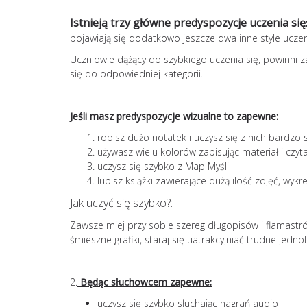
Istnieją trzy główne predyspozycje uczenia się
pojawiają się dodatkowo jeszcze dwa inne style uczen
Uczniowie dążący do szybkiego uczenia się, powinni z
się do odpowiedniej kategorii.
Jeśli masz predyspozycje wizualne to zapewne:
robisz dużo notatek i uczysz się z nich bardzo
używasz wielu kolorów zapisując materiał i czyta
uczysz się szybko z Map Myśli
lubisz książki zawierające dużą ilość zdjęć, wykr
Jak uczyć się szybko?:
Zawsze miej przy sobie szereg długopisów i flamastró
śmieszne grafiki, staraj się uatrakcyjniać trudne jedno
2.
Będąc słuchowcem zapewne:
uczysz się szybko słuchając nagrań audio