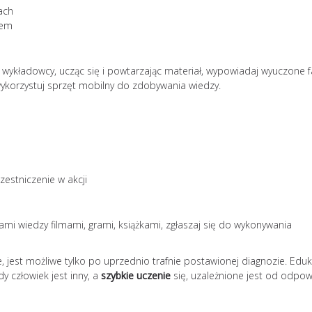
ach
sem
ej wykładowcy, ucząc się i powtarzając materiał, wypowiadaj wyuczone f
 wykorzystuj sprzęt mobilny do zdobywania wiedzy.
zestniczenie w akcji
łami wiedzy filmami, grami, książkami, zgłaszaj się do wykonywania
 jest możliwe tylko po uprzednio trafnie postawionej diagnozie. Eduk
y człowiek jest inny, a
szybkie uczenie
się, uzależnione jest od odpo