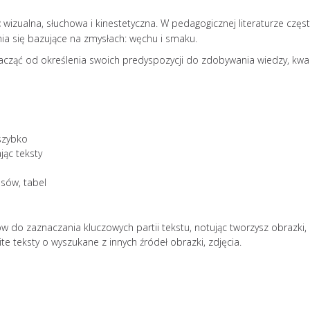
szersze
:
wizualna, słuchowa i kinestetyczna. W pedagogicznej literaturze częs
Burnout jako zespół stresu
ia się bazujące na zmysłach: węchu i smaku.
psychologicznego rozprzest
niczym pożar. Prowadzi nie 
acząć od określenia swoich predyspozycji do zdobywania wiedzy, kwali
rozdrażenienia, ale również 
relacje osobiste, powoduje
niepokój, a nawet prowadzi 
Jak zapobiegać wypaleniu
zawodowemu? Według amer
 szybko
badaczki Christiny Maslach
jąc teksty
zawodowe przebiega zgodn
następującym schematem: 
esów, tabel
stadia mogą występować łąc
pojawiać się kolejno u...
czytaj dalej...
w do zaznaczania kluczowych partii tekstu, notując tworzysz obrazki, 
lite teksty o wyszukane z innych źródeł obrazki, zdjęcia.