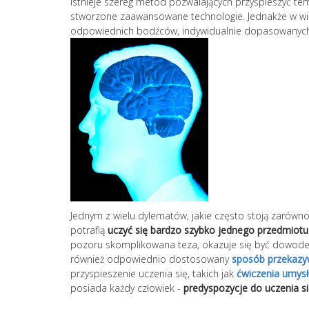
Istnieje szereg metod pozwalających przyśpieszyć te
stworzone zaawansowane technologie. Jednakże w wię
odpowiednich bodźców, indywidualnie dopasowanych 
Jednym z wielu dylematów, jakie często stoją zarówno 
potrafią
uczyć się bardzo szybko jednego przedmiotu
pozoru skomplikowana teza, okazuje się być dowodem
również odpowiednio dostosowany
sposób przekazy
przyspieszenie uczenia się, takich jak
ćwiczenia umysł
posiada każdy człowiek -
predyspozycje do uczenia s