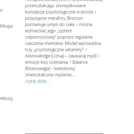
 kręgi.
przekształcając skomplikowane
to
koncepcje psychologiczne w proste i
rzenia się
przystępne metafory. Brorson
tylko do
porównuje umysł do ciała – można
fikując
niszczy
wzmacniać jego „system
 zmęczenie,
odpornościowy” poprzez regularne
do depresji.
ćwiczenia mentalne. Model wprowadza
trzy „psychologiczne witaminy”: •
ykańskiej
Acknowledge (Uznaj) – zauważaj myśli i
 wypalenie
emocje bez oceniania; • Balance
strategów. Zacz
ie z
(Równowaga) – kwestionuj
kontynuuj swoją
Powyższe
zniekształcone myślenie,...
jesteś zainter
znie lub
czytaj dalej...
spersonalizowan
po wstępnym s
rebusy,
wiedzy i świad
procesów intern
środowiskowa d
spersonalizowa
zająć się...
czytaj dalej...