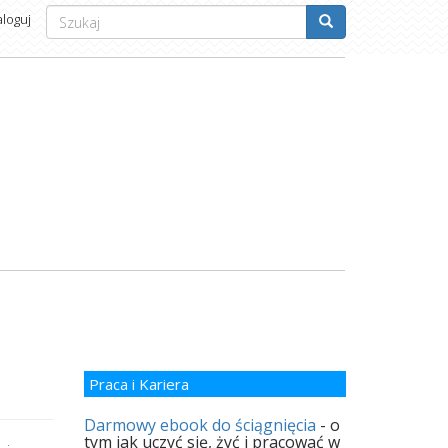
Formularz
aloguj
wyszukiwania
Szukaj
Praca i Kariera
Darmowy ebook do ściągnięcia
- o
tym jak uczyć się, żyć i pracować w