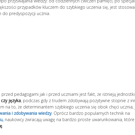
mpo przyswajania wiedzy: od codziennych ćwiczeń pamięci, po specjal
kszości przypadków kluczem do szybkiego uczenia się, jest stosowa
do predyspozycji ucznia.
przed pedagogami jak i przed uczniami jest fakt, że istnieją jednostki
Jak uniknąć wypale
 czy języka
, podczas gdy z trudem zdobywają pozytywne stopnie z in
zawodowego? 10
 na to, że determinantem szybkiego uczenia się obok chęci ucznia, 
skutecznych strateg
wania i zdobywania wiedzy
. Oprócz bardzo popularnych technik na
u,
naukowcy zwracają uwagę na bardzo proste uwarunkowania, które
Zjawisk
ię
.
zawod
zatacza