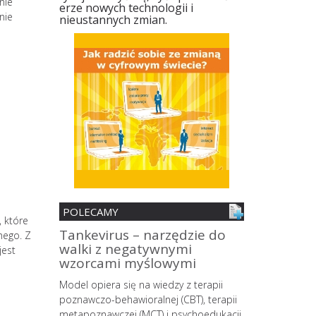
nie
erze nowych technologii i
nie
nieustannych zmian.
POLECAMY
, które
nia
Tankevirus – narzędzie do
Spersonali
nego. Z
walki z negatywnymi
mobilne z 
jest
ii
wzorcami myślowymi
zmian śro
MŚP z pane
o wypalenia
Model opiera się na wiedzy z terapii
strategów
owego
poznawczo-behawioralnej (CBT), terapii
 coraz
metapoznawczej (MCT) i psychoedukacji,