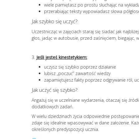
wiele pamiętasz po prostu słuchając na wykład
przerabiając teksty wypowiadasz słowa półgło
Jak szybko się uczyć?:
Uczestnicząc w zajęciach staraj się siadać jak najbliż
głos, jadąc w autobusie, przed zaśnięciem, biegając,
3.
Jeśli jesteś kinestetykiem:
uczysz się szybko poprzez działanie
lubisz „poczuć” zawartość wiedzy
zapamiętujesz fakty poprzez odgrywanie ról, uc
Jak uczyć się szybko?:
Angażuj się w uczelniane wydarzenia, otaczaj się źród
dodatkowych zadań.
W wielu dziedzinach życia odpowiednie postępowanie,
zdaje się idealnie wpasowywać w dane założenie. Każd
określonych predyspozycji ucznia.