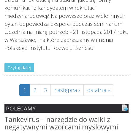
komunikacji z kandydatem w rekrutacji
międzynarodowej? Na powyższe oraz wiele innych
pytań odpowiedzą eksperci podczas seminarium
Uczelnia na miarę potrzeb
-
21 listopada 2017 roku
w Warszawie, na które zapraszamy w imieniu
Polskiego Instytutu Rozwoju Biznesu.
Czytaj dalej
1
2
3
następna ›
ostatnia »
POLECAMY
Tankevirus – narzędzie do walki z
S
negatywnymi wzorcami myślowymi
z