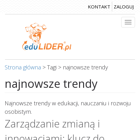
Przejdź
KONTAKT
ZALOGUJ
do
treści
Togg
navi
Strona główna
>
Tagi
>
najnowsze trendy
najnowsze trendy
Najnowsze trendy w edukacji, nauczaniu i rozwoju
osobistym.
Zarządzanie zmianą i
innowacjami: klucz do