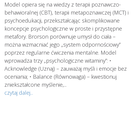
ś
Model opiera się na wiedzy z terapii poznawczo-
s
behawioralnej (CBT), terapii metapoznawczej (MCT) i
psychoedukacji, przekształcając skomplikowane
koncepcje psychologiczne w proste i przystępne
metafory. Brorson porównuje umysł do ciała –
można wzmacniać jego „system odpornościowy”
i.
poprzez regularne ćwiczenia mentalne. Model
wprowadza trzy „psychologiczne witaminy”: •
Acknowledge (Uznaj) – zauważaj myśli i emocje bez
oceniania; • Balance (Równowaga) – kwestionuj
ś
ą
zniekształcone myślenie,...
o
czytaj dalej...
s
w
i
s
ab