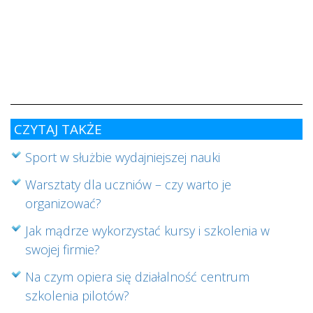
s
w
i
s
ab
cz
CZYTAJ TAKŻE
Sport w służbie wydajniejszej nauki
Warsztaty dla uczniów – czy warto je
organizować?
Jak mądrze wykorzystać kursy i szkolenia w
swojej firmie?
Na czym opiera się działalność centrum
szkolenia pilotów?