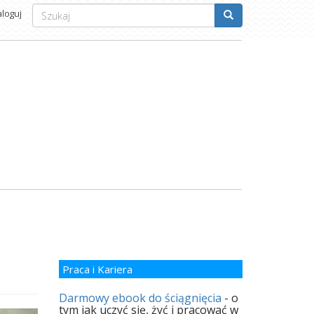
Formularz
aloguj
wyszukiwania
Szukaj
Praca i Kariera
Darmowy ebook do ściągnięcia
- o
tym jak uczyć się, żyć i pracować w