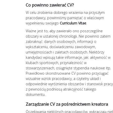
Co powinno zawierać CV?
W celu zrobienia dobrego wrażenia na przyszłym
pracodawcy, powinniśmy pamiętać o właściwym
wypełnieniu swojego
Curriculum Vitae
.
Ważne jest to, aby zawierało ono poszczególne
obszary w ustalonej chronologii. Nie powinno zatem
zabraknąć: danych osobowych, informacji o
wykształceniu, doświadczeniu zawodowym,
umiejętnościach i zaletach osobistych. Niektórzy
kandydaci wpisują takie informacje, jak: aktywność w
klubach sportowych, przynależność w
stowarzyszeniach, osiągnięte stypendia naukowe itp.
Prawidłowo skonstruowane CV powinno przyciągać
wizualnie wzrok pracodawcy, a czytelny układ i
odpowiednie wyróżnienia obszarów i stanowisk pracy
z pewnością podniosą atrakcyjność takiego
dokumentu.
Zarządzanie CV za pośrednictwem kreatora
Oczekiwania niektórych pracodawców, wykraczają ni