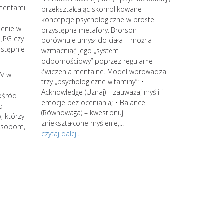
umentami
 kręgi.
przekształcając skomplikowane
koncepcje psychologiczne w proste i
ienie w
rzenia się
przystępne metafory. Brorson
JPG czy
tylko do
porównuje umysł do ciała – można
astępnie
niszczy
wzmacniać jego „system
 zmęczenie,
odpornościowy” poprzez regularne
do depresji.
ćwiczenia mentalne. Model wprowadza
CV w
trzy „psychologiczne witaminy”: •
ykańskiej
Acknowledge (Uznaj) – zauważaj myśli i
pośród
 wypalenie
emocje bez oceniania; • Balance
d
strategów. Zacz
ie z
(Równowaga) – kwestionuj
, którzy
kontynuuj swoją
Powyższe
zniekształcone myślenie,...
 osobom,
jesteś zainter
znie lub
czytaj dalej...
spersonalizowan
po wstępnym s
wiedzy i świad
procesów intern
środowiskowa d
spersonalizowa
zająć się...
czytaj dalej...