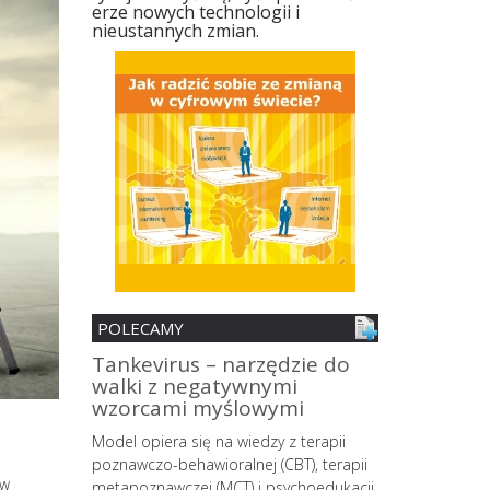
erze nowych technologii i
nieustannych zmian.
POLECAMY
nia
Tankevirus – narzędzie do
Spersonali
walki z negatywnymi
mobilne z 
ii
wzorcami myślowymi
zmian śro
MŚP z pane
o wypalenia
Model opiera się na wiedzy z terapii
strategów
owego
poznawczo-behawioralnej (CBT), terapii
ów
 coraz
metapoznawczej (MCT) i psychoedukacji,