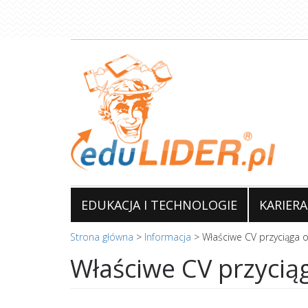
Przejdź
do
treści
EDUKACJA I TECHNOLOGIE
KARIERA
Strona główna
>
Informacja
>
Właściwe CV przyciąga o
Właściwe CV przycią