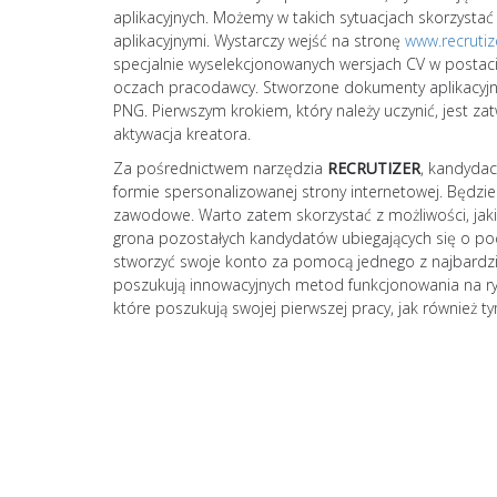
aplikacyjnych. Możemy w takich sytuacjach skorzystać
aplikacyjnymi. Wystarczy wejść na stronę
www.recrutiz
specjalnie wyselekcjonowanych wersjach CV w posta
oczach pracodawcy. Stworzone dokumenty aplikacyjne
PNG. Pierwszym krokiem, który należy uczynić, jest za
aktywacja kreatora.
Za pośrednictwem narzędzia
RECRUTIZER
, kandydac
formie spersonalizowanej strony internetowej. Będzie
zawodowe. Warto zatem skorzystać z możliwości, jaki
grona pozostałych kandydatów ubiegających się o p
stworzyć swoje konto za pomocą jednego z najbardzie
poszukują innowacyjnych metod funkcjonowania na r
które poszukują swojej pierwszej pracy, jak również t