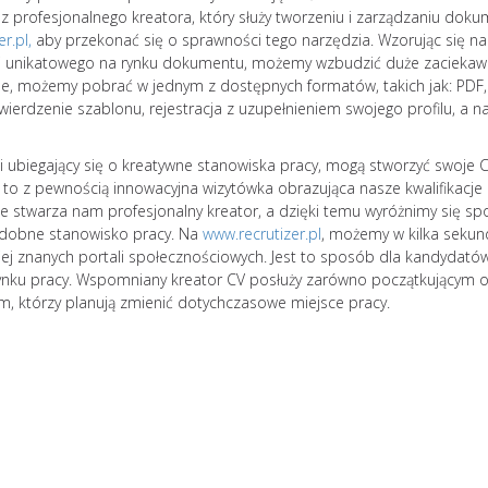
 z profesjonalnego kreatora, który służy tworzeniu i zarządzaniu dok
szersze
er.pl
,
aby przekonać się o sprawności tego narzędzia. Wzorując się na
Burnout jako zespół stresu
ci unikatowego na rynku dokumentu, możemy wzbudzić duże zaciekaw
psychologicznego rozprzest
, możemy pobrać w jednym z dostępnych formatów, takich jak: PDF, 
niczym pożar. Prowadzi nie 
twierdzenie szablonu, rejestracja z uzupełnieniem swojego profilu, a n
rozdrażenienia, ale również 
relacje osobiste, powoduje
niepokój, a nawet prowadzi 
i ubiegający się o kreatywne stanowiska pracy, mogą stworzyć swoje 
Jak zapobiegać wypaleniu
 to z pewnością innowacyjna wizytówka obrazująca nasze kwalifikacje
zawodowemu? Według amer
e stwarza nam profesjonalny kreator, a dzięki temu wyróżnimy się s
badaczki Christiny Maslach
odobne stanowisko pracy. Na
www.recrutizer.pl
, możemy w kilka sekun
zawodowe przebiega zgodn
j znanych portali społecznościowych. Jest to sposób dla kandydatów
następującym schematem: 
ynku pracy. Wspomniany kreator CV posłuży zarówno początkującym
stadia mogą występować łąc
ym, którzy planują zmienić dotychczasowe miejsce pracy.
pojawiać się kolejno u...
czytaj dalej...