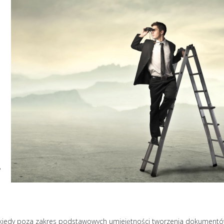
Jak uniknąć wypale
,
zawodowego? 10
skutecznych strateg
Zjawisk
zawod
ekiedy poza zakres podstawowych umiejętności tworzenia dokument
zatacza