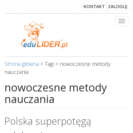
Przejdź
KONTAKT
ZALOGUJ
do
treści
Togg
navi
Strona główna
>
Tagi
>
nowoczesne metody
nauczania
nowoczesne metody
nauczania
Polska superpotęgą