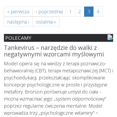
« pierwsza
‹ poprzednia
1
2
3
4
następna ›
ostatnia »
POLECAMY
Tankevirus – narzędzie do walki z
S
negatywnymi wzorcami myślowymi
z
ś
Model opiera się na wiedzy z terapii poznawczo-
s
behawioralnej (CBT), terapii metapoznawczej (MCT) i
psychoedukacji, przekształcając skomplikowane
koncepcje psychologiczne w proste i przystępne
metafory. Brorson porównuje umysł do ciała –
można wzmacniać jego „system odpornościowy”
i.
poprzez regularne ćwiczenia mentalne. Model
wprowadza trzy „psychologiczne witaminy”: •