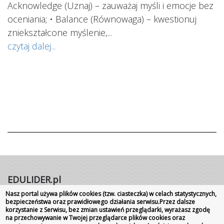
Acknowledge (Uznaj) – zauważaj myśli i emocje bez
oceniania; • Balance (Równowaga) – kwestionuj
ś
ą
zniekształcone myślenie,...
o
czytaj dalej...
s
w
i
s
ab
cz
EDULIDER.pl
Nasz portal używa plików cookies (tzw. ciasteczka) w celach statystycznych,
Portal internetowy | Rok założenia 2008
bezpieczeństwa oraz prawidłowego działania serwisu.Przez dalsze
Wszelkie prawa zastrzeżone
|
Kontakt
Promocja
korzystanie z Serwisu, bez zmian ustawień przeglądarki, wyrażasz zgodę
na przechowywanie w Twojej przeglądarce plików cookies oraz