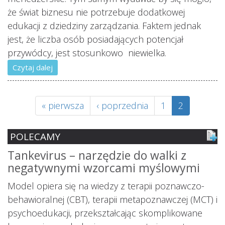
że świat biznesu nie potrzebuje dodatkowej
edukacji z dziedziny zarządzania. Faktem jednak
jest, że liczba osób posiadających potencjał
przywódcy, jest stosunkowo niewielka.
Czytaj dalej
« pierwsza
‹ poprzednia
1
2
POLECAMY
Tankevirus – narzędzie do walki z
S
negatywnymi wzorcami myślowymi
z
ś
Model opiera się na wiedzy z terapii poznawczo-
s
behawioralnej (CBT), terapii metapoznawczej (MCT) i
psychoedukacji, przekształcając skomplikowane