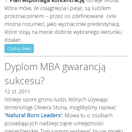
która mówi, że osiągnięcia i pasje, są ludzkim
przeznaczeniem – przez co zdefiniowane cele
można rozumieć, jako wyznaczniki predestynacji,
które stoją na mecie dobrze wybranego kierunku
działań.
Czytaj dalej
Dyplom MBA gwarancją
sukcesu?
12 st. 2011
Istnieje spore grono ludzi, których używając
terminologii Oliviera Stona, moglibyśmy nazwać
”
Natural Born Leaders
”. Mowa tu o osobach
posiadających nadzwyczajne umiejętności
menedżerskie. Tym samym wydawać by się mogło,