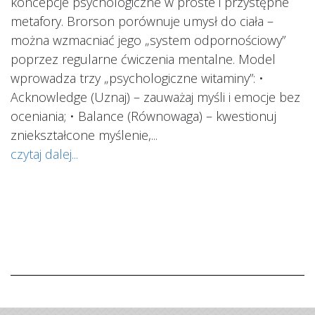
koncepcje psychologiczne w proste i przystępne
metafory. Brorson porównuje umysł do ciała –
można wzmacniać jego „system odpornościowy”
i.
poprzez regularne ćwiczenia mentalne. Model
wprowadza trzy „psychologiczne witaminy”: •
Acknowledge (Uznaj) – zauważaj myśli i emocje bez
oceniania; • Balance (Równowaga) – kwestionuj
ś
ą
zniekształcone myślenie,...
o
czytaj dalej...
s
w
i
s
ab
cz