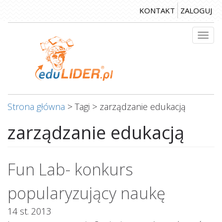
Przejdź
KONTAKT
ZALOGUJ
do
treści
Togg
navi
Strona główna
>
Tagi
>
zarządzanie edukacją
zarządzanie edukacją
Fun Lab- konkurs
popularyzujący naukę
14 st. 2013