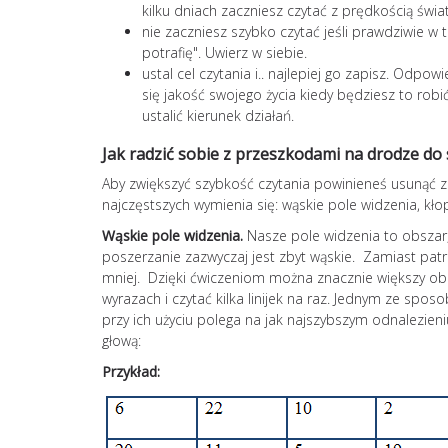
kilku dniach zaczniesz czytać z prędkością świ
nie zaczniesz szybko czytać jeśli prawdziwie w t
potrafię". Uwierz w siebie.
ustal cel czytania i.. najlepiej go zapisz. Odpo
się jakość swojego życia kiedy będziesz to robi
ustalić kierunek działań.
Jak radzić sobie z przeszkodami na drodze do
Aby zwiększyć szybkość czytania powinieneś usunąć ze
najczęstszych wymienia się: wąskie pole widzenia, kłop
Wąskie pole widzenia.
Nasze pole widzenia to obszar
poszerzanie zazwyczaj jest zbyt wąskie. Zamiast patr
mniej. Dzięki ćwiczeniom można znacznie większy obr
wyrazach i czytać kilka linijek na raz. Jednym ze sp
przy ich użyciu polega na jak najszybszym odnalezien
głową:
Przykład: