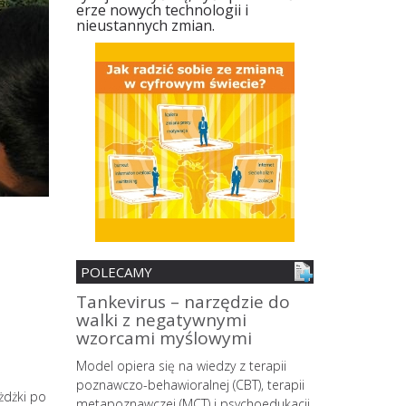
erze nowych technologii i
nieustannych zmian.
POLECAMY
nia
Tankevirus – narzędzie do
Spersonali
walki z negatywnymi
mobilne z 
ii
wzorcami myślowymi
zmian śro
MŚP z pane
o wypalenia
Model opiera się na wiedzy z terapii
strategów
owego
poznawczo-behawioralnej (CBT), terapii
żdżki po
 coraz
metapoznawczej (MCT) i psychoedukacji,