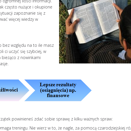
 ogromnej ilości informacji.
nak często nużące i okupione
ytuacji zapoznanie się z
wać więcej wiedzy w
to bez względu na to ile masz
i ci uczyć się szybciej, w
a bieżąco z nowinkami
asje.
Jak uniknąć wypale
zawodowego? 10
skutecznych strateg
Zjawisk
czątek powinieneś zdać sobie sprawę z kilku ważnych spraw:
zawod
maga treningu. Nie wierz w to, że nagle, za pomocą czarodziejskiej ró
zatacza