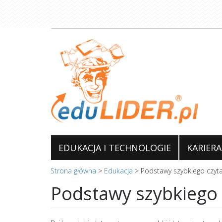
Przejdź
do
treści
EDUKACJA I TECHNOLOGIE
KARIERA
Strona główna
>
Edukacja
>
Podstawy szybkiego czyt
Podstawy szybkiego 