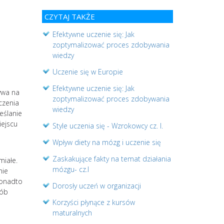
CZYTAJ TAKŻE
Efektywne uczenie się: Jak
zoptymalizować proces zdobywania
wiedzy
Uczenie się w Europie
Efektywne uczenie się: Jak
ywa na
zoptymalizować proces zdobywania
czenia
wiedzy
eślanie
iejscu
Style uczenia się - Wzrokowcy cz. I.
Wpływ diety na mózg i uczenie się
Zaskakujące fakty na temat działania
miałe.
mózgu- cz.I
nie
Ponadto
Dorosły uczeń w organizacji
sób
Korzyści płynące z kursów
maturalnych