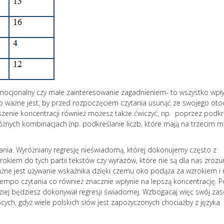
 emocjonalny czy małe zainteresowanie zagadnieniem- to wszystko wpł
dzo ważne jest, by przed rozpoczęciem czytania usunąć ze swojego oto
szenie koncentracji również możesz także ćwiczyć, np. poprzez podkr
 różnych kombinacjach (np. podkreślanie liczb, które mają na trzecim m
tania. Wyróżniany regresję nieświadomą, której dokonujemy często z
rokiem do tych partii tekstów czy wyrazów, które nie są dla nas zrozu
ważne jest używanie wskaźnika dzięki czemu oko podąża za wzrokiem i 
empo czytania co również znacznie wpłynie na lepszą koncentrację. 
ziej będziesz dokonywał regresji świadomej. Wzbogacaj więc swój za
cych, gdyż wiele polskich słów jest zapożyczonych chociażby z języka