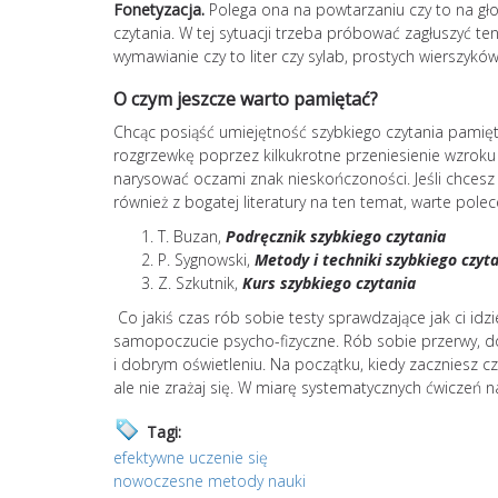
Fonetyzacja.
Polega ona na powtarzaniu czy to na gło
czytania. W tej sytuacji trzeba próbować zagłuszyć ten
wymawianie czy to liter czy sylab, prostych wierszyków 
O czym jeszcze warto pamiętać?
Chcąc posiąść umiejętność szybkiego czytania pamię
rozgrzewkę poprzez kilkukrotne przeniesienie wzroku
narysować oczami znak nieskończoności. Jeśli chcesz
również z bogatej literatury na ten temat, warte polec
T. Buzan,
Podręcznik szybkiego czytania
P. Sygnowski,
Metody i techniki szybkiego czyt
Z. Szkutnik,
Kurs szybkiego czytania
Co jakiś czas rób sobie testy sprawdzające jak ci id
samopoczucie psycho-fizyczne. Rób sobie przerwy, do
i dobrym oświetleniu. Na początku, kiedy zaczniesz cz
ale nie zrażaj się. W miarę systematycznych ćwiczeń n
Tagi:
efektywne uczenie się
nowoczesne metody nauki