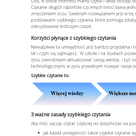
Dziś, w dobie Internetu mamy szybki i łatwy dostęp do
Czytanie długich raportów czy innych treści bywa jed
zmęczeniem oczu. Świetnym rozwiązaniem jest w tej s
podstawami szybkiego czytania, które pomogą zdoby
zdecydowanie krótszym czasie.
Korzyści płynące z szybkiego czytania
Niewątpliwie ta umiejętność jest bardzo przydatna i 
lat i czym się zajmujesz. W szkole i na studiach pozwol
życiu zawodowym aktualizować swoją wiedzę i być n
technologicznymi, w życiu prywatnym rozwijać swoje p
Szybkie czytanie to:
3 ważne zasady szybkiego czytania
Aby móc zacząć czytać szybciej niż dotychczas na po
jak każda umiejętność także szybkie czytanie wy