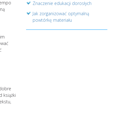
 tempo
Znaczenie edukacji dorosłych
nną
Jak zorganizować optymalną
powtórkę materiału
 im
bować
ć
 dobre
 książki
ekstu,