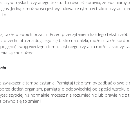
s czy w myślach czytanego tekstu. To również sprawia, że zwalniamy
 głos. Jedną z możliwości jest wystukiwanie rytmu w trakcie czytania, i
itp.
taj także o swoich oczach. Przed przeczytaniem każdego tekstu zrób
 z przedmiotu znajdującego się blisko na daleki, możesz także spró
 pogłębić swoją wiedzęna temat szybkiego czytania możesz skorzysta
enia są chociażby:
ania
zie zwiększenie tempa czytania. Pamiętaj też o tym by zadbać o swoje
brze dotleń organizm, pamiętaj o odpowiedniej odległości wzroku od
ytać szybciej niż normalnie możesz nie rozumieć nic lub prawie nic z t
a pewno się to zmieni!