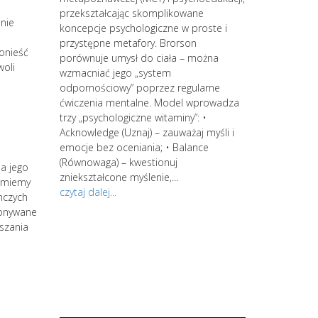
 kręgi.
przekształcając skomplikowane
,nie
koncepcje psychologiczne w proste i
rzenia się
przystępne metafory. Brorson
ponieść
tylko do
porównuje umysł do ciała – można
woli
niszczy
wzmacniać jego „system
 zmęczenie,
odpornościowy” poprzez regularne
do depresji.
ćwiczenia mentalne. Model wprowadza
trzy „psychologiczne witaminy”: •
ykańskiej
Acknowledge (Uznaj) – zauważaj myśli i
 wypalenie
emocje bez oceniania; • Balance
strategów. Zacz
ie z
(Równowaga) – kwestionuj
a jego
kontynuuj swoją
Powyższe
zniekształcone myślenie,...
zumiemy
jesteś zainter
znie lub
czytaj dalej...
nczych
spersonalizowan
konywane
po wstępnym s
uszania
wiedzy i świad
procesów intern
środowiskowa d
spersonalizowa
zająć się...
czytaj dalej...