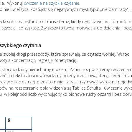
atła. Wykonuj
ćwiczenia na szybkie czytanie.
szersze
o nie uwierzysz. Pozbądź się negatywnych myśli typu: ,,nie dam rady", ,
Burnout jako zespół stresu
psychologicznego rozprzest
wiedz sobie na pytanie co tracisz teraz, kiedy czytasz wolno, jak może 
niczym pożar. Prowadzi nie 
ć szybciej, co zyskasz. Zwiększy to twoją motywację do działania i poz
rozdrażenienia, ale również 
relacje osobiste, powoduje
niepokój, a nawet prowadzi 
 szybkiego czytania
Jak zapobiegać wypaleniu
 swojej drogi przeszkody, które sprawiają, że czytasz wolniej. Wśród
zawodowemu? Według amer
oty z koncentracją, regresję, fonetyzację.
badaczki Christiny Maslach
zawodowe przebiega zgodn
, który widzimy nieruchomym okiem. Zanim rozpoczniemy ćwiczenia n
następującym schematem: 
zeć na tekst całościowo widzimy pojedyncze słowa, litery, a więc ro
stadia mogą występować łąc
az widzieć ostrzej, przez to mniej razy zatrzymywać wzrok na pojedy
pojawiać się kolejno u...
osobów na rozszerzanie pola widzenia są Tablice Schulta. Ćwiczenie wy
czytaj dalej...
iu w kolejności liczb wykonując tylko pionowe ruchy oczami i bez por