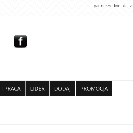
partnerzy
kontakt
z
 I PRACA
LIDER
DODAJ
PROMOCJA
Jak uniknąć wypale
zawodowego? 10