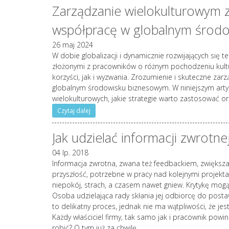
Zarządzanie wielokulturowym z
współpracę w globalnym środ
26 maj 2024
W dobie globalizacji i dynamicznie rozwijających się 
złożonymi z pracowników o różnym pochodzeniu kult
korzyści, jak i wyzwania. Zrozumienie i skuteczne za
globalnym środowisku biznesowym. W niniejszym art
wielokulturowych, jakie strategie warto zastosować or
Czytaj dalej
Jak udzielać informacji zwrotne
04 lp. 2018
Informacja zwrotna, zwana też feedbackiem, zwięks
przyszłość, potrzebne w pracy nad kolejnymi projekta
niepokój, strach, a czasem nawet gniew. Krytykę mog
Osoba udzielająca rady skłania jej odbiorcę do post
to delikatny proces, jednak nie ma wątpliwości, że je
Każdy właściciel firmy, tak samo jak i pracownik powin
robić? O tym już za chwilę.