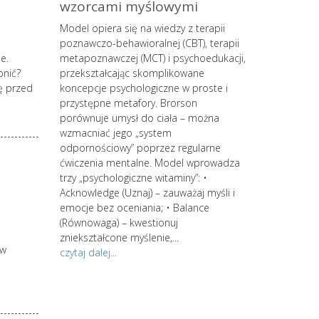
ii
wzorcami myślowymi
zmian śro
MŚP z pane
o wypalenia
Model opiera się na wiedzy z terapii
strategów
owego
poznawczo-behawioralnej (CBT), terapii
e.
 coraz
metapoznawczej (MCT) i psychoedukacji,
onić?
 kręgi.
przekształcając skomplikowane
ę przed
koncepcje psychologiczne w proste i
rzenia się
przystępne metafory. Brorson
tylko do
porównuje umysł do ciała – można
niszczy
wzmacniać jego „system
 zmęczenie,
odpornościowy” poprzez regularne
do depresji.
ćwiczenia mentalne. Model wprowadza
trzy „psychologiczne witaminy”: •
ykańskiej
Acknowledge (Uznaj) – zauważaj myśli i
 wypalenie
emocje bez oceniania; • Balance
strategów. Zacz
ie z
(Równowaga) – kwestionuj
kontynuuj swoją
Powyższe
zniekształcone myślenie,...
 w
jesteś zainter
znie lub
czytaj dalej...
spersonalizowan
po wstępnym s
wiedzy i świad
procesów intern