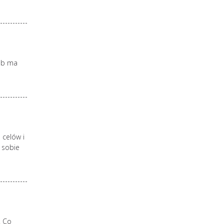
sób ma
 celów i
 sobie
. Co