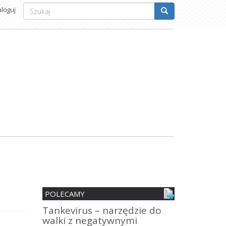
Formularz
aloguj
wyszukiwania
Szukaj
POLECAMY
nia
Tankevirus – narzędzie do
Spersonali
walki z negatywnymi
mobilne z 