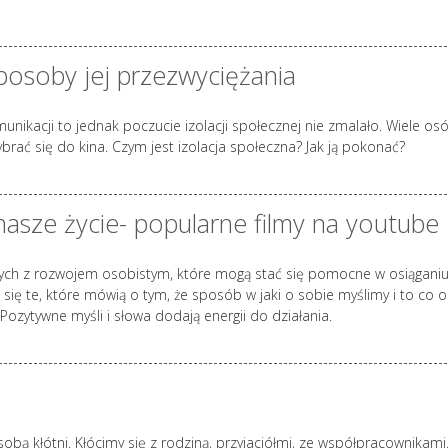
 sposoby jej przezwyciężania
ikacji to jednak poczucie izolacji społecznej nie zmalało. Wiele o
ć się do kina. Czym jest izolacja społeczna? Jak ją pokonać?
nasze życie- popularne filmy na youtube
nych z rozwojem osobistym, które mogą stać się pomocne w osiąganiu
ię te, które mówią o tym, że sposób w jaki o sobie myślimy i to co o
zytywne myśli i słowa dodają energii do działania.
obą kłótni. Kłócimy się z rodziną, przyjaciółmi, ze współpracownikami