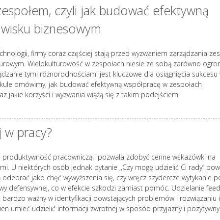
espołem, czyli jak budować efektywną
owisku biznesowym
technologii, firmy coraz częściej stają przed wyzwaniem zarządzania ze
urowym. Wielokulturowość w zespołach niesie ze sobą zarówno ogr
rządzanie tymi różnorodnościami jest kluczowe dla osiągnięcia sukcesu
ykule omówimy, jak budować efektywną współpracę w zespołach
az jakie korzyści i wyzwania wiążą się z takim podejściem.
j w pracy?
za produktywność pracowniczą i pozwala zdobyć cenne wskazówki na
mi. U niektórych osób jednak pytanie ,,Czy mogę udzielić Ci rady” po
ą odebrać jako chęć wywyższenia się, czy wręcz szydercze wytykanie p
awy defensywnej, co w efekcie szkodzi zamiast pomóc. Udzielanie fee
st bardzo ważny w identyfikacji powstających problemów i rozwiązaniu i
ien umieć udzielić informacji zwrotnej w sposób przyjazny i pozytywny.