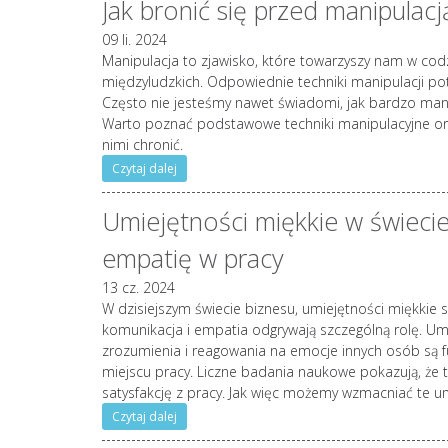
Jak bronić się przed manipulac
09 li. 2024
Manipulacja to zjawisko, które towarzyszy nam w codz
międzyludzkich. Odpowiednie techniki manipulacji po
Często nie jesteśmy nawet świadomi, jak bardzo mani
Warto poznać podstawowe techniki manipulacyjne oraz
nimi chronić.
Czytaj dalej
Umiejętności miękkie w świecie
empatię w pracy
13 cz. 2024
W dzisiejszym świecie biznesu, umiejętności miękki
komunikacja i empatia odgrywają szczególną rolę. Um
zrozumienia i reagowania na emocje innych osób są 
miejscu pracy. Liczne badania naukowe pokazują, że 
satysfakcję z pracy. Jak więc możemy wzmacniać te um
Czytaj dalej