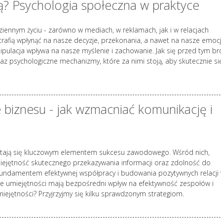
ją? Psychologia społeczna w praktyce
skutecznych strateg
Zjawisk
iennym życiu - zarówno w mediach, w reklamach, jak i w relacjach
zawod
trafią wpłynąć na nasze decyzje, przekonania, a nawet na nasze emocj
zatacza
pulacja wpływa na nasze myślenie i zachowanie. Jak się przed tym br
szersze
 psychologiczne mechanizmy, które za nimi stoją, aby skutecznie si
Burnout jako zespół stresu
psychologicznego rozprzest
niczym pożar. Prowadzi nie 
rozdrażenienia, ale również 
relacje osobiste, powoduje
 biznesu - jak wzmacniać komunikację i
niepokój, a nawet prowadzi 
Jak zapobiegać wypaleniu
zawodowemu? Według amer
badaczki Christiny Maslach
e stają się kluczowym elementem sukcesu zawodowego. Wśród nich,
zawodowe przebiega zgodn
iejętność skutecznego przekazywania informacji oraz zdolność do
następującym schematem: 
fundamentem efektywnej współpracy i budowania pozytywnych relacji
stadia mogą występować łąc
te umiejętności mają bezpośredni wpływ na efektywność zespołów i
pojawiać się kolejno u...
iejętności? Przyjrzyjmy się kilku sprawdzonym strategiom.
czytaj dalej...