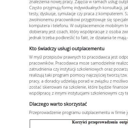
znalezienia nowej pracy. Zajęcia w ramach usług out
Często przyjmują formę indywidualnych konsultacji, j
testy, dyskusje, symulacje czy praca z komputerem. S
zwolnionemu pracownikowi przygotowuje się specjaln
komputera i telefonu. W outplacemencie mobilnym t
dobierany jest coach, który współpracuje z osoba zwo
jednak trzeba podkreślić to fakt, że działania te maj
Kto świadczy usługi outplacementu
W myśl przepisów prawnych to pracodawca jest odp
pracowników. Pracodawca może samodzielnie realizo
zatrudnienia czy instytucji szkoleniowych oraz poza
realizują taki program pomocy najczęściej tworzą tzw.
pracy, a doradcy udzielają porad w związku z możliwoś
zostać skierowani na szkolenie, które będzie finanso
współpracę z innymi instytucjami szkoleniowymi czy t
Dlaczego warto skorzystać
Przeprowadzenie programu outplacementu w firmie je