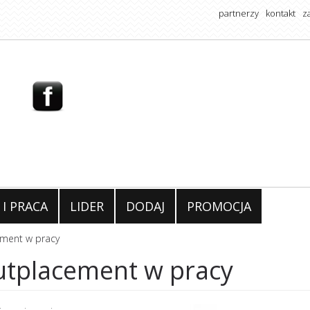
partnerzy
kontakt
z
 I PRACA
LIDER
DODAJ
PROMOCJA
ement w pracy
utplacement w pracy