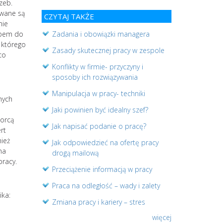
zeb.
ywane są
CZYTAJ TAKŻE
mie
ępem do
Zadania i obowiązki managera
 którego
Zasady skutecznej pracy w zespole
co
Konflikty w firmie- przyczyny i
sposoby ich rozwiązywania
Manipulacja w pracy- techniki
nych
Jaki powinien być idealny szef?
iorcą
Jak napisać podanie o pracę?
rt
nież
Jak odpowiedzieć na ofertę pracy
na
drogą mailową
pracy.
Przeciążenie informacją w pracy
Praca na odległość – wady i zalety
ika:
Zmiana pracy i kariery – stres
więcej