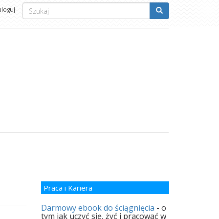
Formularz
aloguj
wyszukiwania
Szukaj
Praca i Kariera
Darmowy ebook do ściągnięcia
- o
tym jak uczyć się, żyć i pracować w