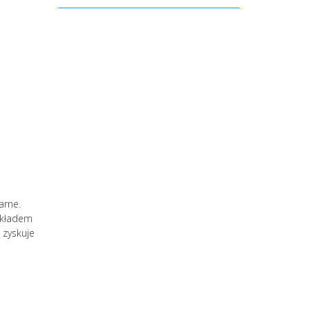
arne.
 układem
 zyskuje