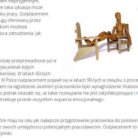
niem nieprzyjemnym,
 że taka sytuacja może
nku pracy. Outplacement
ługą oferowaną przez
ikom możliwie
ca zatrudnienia. Jak
ostały przeprowadzone już w
zyła jednak byłych
kańskiej. W latach 60-tych
 W Polce outplacement pojawił się w latach 90-tych w związku z pro
em na łagodzenie zwolnień pracowników było wynagrodzenie finansow
dnak okazało się, że takie rozwiązanie nie jest satysfakcjonujące i
potrzebuje przede wszystkim wsparcia emocjonalnego.
Jak uniknąć wypale
zawodowego? 10
skutecznych strateg
tóre mają na celu jak najlepsze przygotowanie pracownika do ponow
Zjawisk
anie swoich umiejętności potencjalnym pracodawcom. Outplacement to
zawod
ynniki.
zatacza