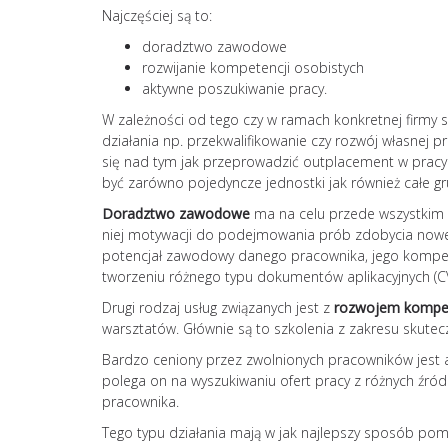
Najczęściej są to:
doradztwo zawodowe
rozwijanie kompetencji osobistych
aktywne poszukiwanie pracy.
W zależności od tego czy w ramach konkretnej firmy 
działania np. przekwalifikowanie czy rozwój własnej 
się nad tym jak przeprowadzić outplacement w pracy
być zarówno pojedyncze jednostki jak również całe 
Doradztwo zawodowe
ma na celu przede wszystkim 
niej motywacji do podejmowania prób zdobycia noweg
potencjał zawodowy danego pracownika, jego kompet
tworzeniu różnego typu dokumentów aplikacyjnych (CV,
Drugi rodzaj usług związanych jest z
rozwojem kompete
warsztatów. Głównie są to szkolenia z zakresu skutec
Bardzo ceniony przez zwolnionych pracowników jest 
polega on na wyszukiwaniu ofert pracy z różnych źród
pracownika.
Tego typu działania mają w jak najlepszy sposób po