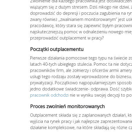
Zwolnienie dla każdego pracownika jest doświadcze
wiążącym się z dużym stresem. Dziś nikogo nie dziwi,
doprowadzić do depresji i poczucia zagubienia na ry
zwany również ,,zwalnianiem monitorowanym” jest us
pracodawcę, który stara się zapewnić byłym pracown
najskuteczniejszą pomoc w odnalezieniu nowego miejs
przeprowadzić outplacement w pracy?
Początki outplacementu
Pierwsze działania pomocowe tego typu na świecie z
latach 40-tych ubiegłego stulecia. Pomoc ta nie dotyc
pracowników firm, ale żołnierzy i oficerów armii amery
usługi tego rodzaju zostały wprowadzone do biznesu.
prywatyzacji. Początkowo najpopularniejszym sposob
jedno dodatkowe świadczenie- odprawa. Dość szybko je
pracownik odchodzi
nie w wyniku swojej decyzji to 
Proces zwolnień monitorowanych
Outplacement składa się z zaplanowanych działań, k
wyjścia na rynek pracy i jak najlepsze zaprezentow
działanie kompleksowe, na które składają się różne cz