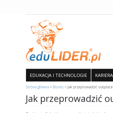
Przejdź
do
treści
EDUKACJA I TECHNOLOGIE
KARIERA
Strona główna
>
Biznes
>
Jak przeprowadzić outplac
Jak przeprowadzić o