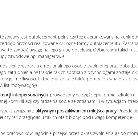
szersze
Burnout jako zespół stresu
psychologicznego rozprzest
niczym pożar. Prowadzi nie 
rozdrażenienia, ale również 
stosowany jest outplacement pełny czy też ukierunkowany na konkret
relacje osobiste, powoduje
przedsiębiorczości realizowane są różne formy outplacementu. Zastan
niepokój, a nawet prowadzi 
 warto zwrócić uwagę na jego grupę docelową. Odbiorcami takich us
Jak zapobiegać wypaleniu
grupy zawodowe np. managerowie.
zawodowemu? Według amer
badaczki Christiny Maslach
udzielenie wsparcia emocjonalnego osobie zwolnionej oraz pobudze
zawodowe przebiega zgodn
o zatrudnienia. W trakcie takich spotkań z psychologami zostaje ok
następującym schematem: 
encje, możliwości. Udzielona zostaje także pomoc prawna oraz przy
stadia mogą występować łąc
 list motywacyjny).
pojawiać się kolejno u...
ncji interpersonalnych
, prowadzony najczęściej w formie szkoleń i
czytaj dalej...
znej komunikacji czy radzenia sobie ze zmianami i w sytuacjach stre
aspekt związany z
aktywnym poszukiwaniem miejsca pracy
. Przede w
eł czy też przeglądaniu takich ofert biorąc pod uwagę kompetencje
móc pracownikowi łagodnie przejść przez okres zwolnienia aż do mo