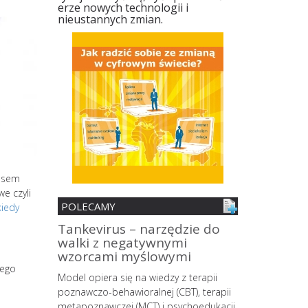
erze nowych technologii i
nieustannych zmian.
cesem
e czyli
POLECAMY
kiedy
nia
Tankevirus – narzędzie do
Spersonali
walki z negatywnymi
mobilne z 
ii
wzorcami myślowymi
zmian śro
MŚP z pane
nego
o wypalenia
Model opiera się na wiedzy z terapii
strategów
owego
poznawczo-behawioralnej (CBT), terapii
 coraz
metapoznawczej (MCT) i psychoedukacji,