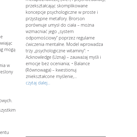
 kręgi.
przekształcając skomplikowane
koncepcje psychologiczne w proste i
rzenia się
przystępne metafory. Brorson
tylko do
porównuje umysł do ciała – można
niszczy
wzmacniać jego „system
ne
 zmęczenie,
odpornościowy” poprzez regularne
awiając
do depresji.
ćwiczenia mentalne. Model wprowadza
ług mogą
trzy „psychologiczne witaminy”: •
ykańskiej
Acknowledge (Uznaj) – zauważaj myśli i
 wypalenie
emocje bez oceniania; • Balance
nia w
strategów. Zacz
ie z
(Równowaga) – kwestionuj
reślony
kontynuuj swoją
Powyższe
zniekształcone myślenie,...
jesteś zainter
znie lub
czytaj dalej...
spersonalizowan
po wstępnym s
sowych.
wiedzy i świad
procesów intern
szystkim
środowiskowa d
spersonalizowa
zająć się...
mentu
czytaj dalej...