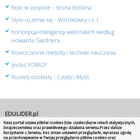
Role w zespole – teoria Belbina
Style uczenia się - Wzrokowcy cz. I.
Koncepcja inteligencji wielorakich według
Howarda Gardnera
Nowoczesne metody i techniki nauczania
Jesteś FOMO?
Rozwój osobisty - Cytaty i Myśli
EDULIDER.pl
Nasz portal używa plików cookies (tzw. ciasteczka) w celach statystycznych,
Portal internetowy | Rok założenia 2008
bezpieczeństwa oraz prawidłowego działania serwisu.Przez dalsze
Wszelkie prawa zastrzeżone
|
Kontakt
Promocja
korzystanie z Serwisu, bez zmian ustawień przeglądarki, wyrażasz zgodę
na przechowywanie w Twojej przeglądarce plików cookies oraz