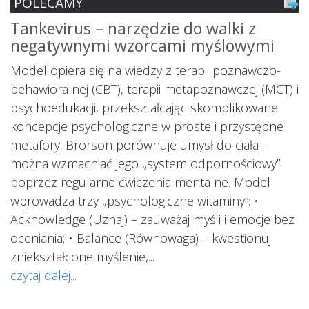
POLECAMY
Tankevirus – narzędzie do walki z
S
negatywnymi wzorcami myślowymi
z
ś
Model opiera się na wiedzy z terapii poznawczo-
s
behawioralnej (CBT), terapii metapoznawczej (MCT) i
psychoedukacji, przekształcając skomplikowane
koncepcje psychologiczne w proste i przystępne
metafory. Brorson porównuje umysł do ciała –
można wzmacniać jego „system odpornościowy”
i.
poprzez regularne ćwiczenia mentalne. Model
wprowadza trzy „psychologiczne witaminy”: •
Acknowledge (Uznaj) – zauważaj myśli i emocje bez
oceniania; • Balance (Równowaga) – kwestionuj
ś
ą
zniekształcone myślenie,...
o
czytaj dalej...
s