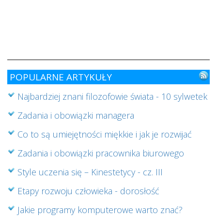
w
i
s
ab
cz
POPULARNE ARTYKUŁY
Najbardziej znani filozofowie świata - 10 sylwetek
Zadania i obowiązki managera
Co to są umiejętności miękkie i jak je rozwijać
Zadania i obowiązki pracownika biurowego
Style uczenia się – Kinestetycy - cz. III
Etapy rozwoju człowieka - dorosłość
Jakie programy komputerowe warto znać?